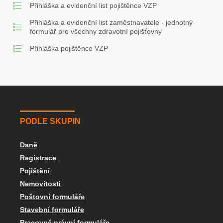
Přihláška a evidenční list pojištěnce VZP
Přihláška a evidenční list zaměstnavatele - jednotný
formulář pro všechny zdravotní pojišťovny
Přihláška pojištěnce VZP
PODLE SKUPIN
Daně
Registrace
Pojištění
Nemovitosti
Poštovní formuláře
Stavební formuláře
Pracovně právní formuláře