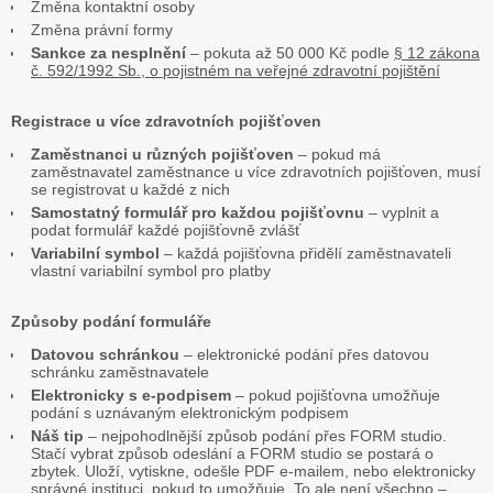
Změna kontaktní osoby
Změna právní formy
Sankce za nesplnění
– pokuta až 50 000 Kč podle
§ 12 zákona
č. 592/1992 Sb., o pojistném na veřejné zdravotní pojištění
Registrace u více zdravotních pojišťoven
Zaměstnanci u různých pojišťoven
– pokud má
zaměstnavatel zaměstnance u více zdravotních pojišťoven, musí
se registrovat u každé z nich
Samostatný formulář pro každou pojišťovnu
– vyplnit a
podat formulář každé pojišťovně zvlášť
Variabilní symbol
– každá pojišťovna přidělí zaměstnavateli
vlastní variabilní symbol pro platby
Způsoby podání formuláře
Datovou schránkou
– elektronické podání přes datovou
schránku zaměstnavatele
Elektronicky s e-podpisem
– pokud pojišťovna umožňuje
podání s uznávaným elektronickým podpisem
Náš tip
– nejpohodlnější způsob podání přes FORM studio.
Stačí vybrat způsob odeslání a FORM studio se postará o
zbytek. Uloží, vytiskne, odešle PDF e-mailem, nebo elektronicky
správné instituci, pokud to umožňuje. To ale není všechno –