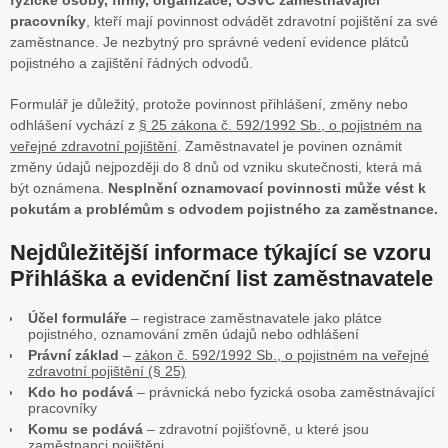
fyzické osoby, firmy, organizace, OSVČ zaměstnávající
pracovníky
, kteří mají povinnost odvádět zdravotní pojištění za své
zaměstnance. Je nezbytný pro správné vedení evidence plátců
pojistného a zajištění řádných odvodů.
Formulář je důležitý, protože povinnost přihlášení, změny nebo
odhlášení vychází z
§ 25 zákona č. 592/1992 Sb., o pojistném na
veřejné zdravotní pojištění
. Zaměstnavatel je povinen oznámit
změny údajů nejpozději do 8 dnů od vzniku skutečnosti, která má
být oznámena.
Nesplnění oznamovací povinnosti může vést k
pokutám a problémům s odvodem pojistného za zaměstnance.
Nejdůležitější informace týkající se vzoru
Přihláška a evidenční list zaměstnavatele
Účel formuláře
– registrace zaměstnavatele jako plátce
pojistného, oznamování změn údajů nebo odhlášení
Právní základ
–
zákon č. 592/1992 Sb., o pojistném na veřejné
zdravotní pojištění (§ 25)
Kdo ho podává
– právnická nebo fyzická osoba zaměstnávající
pracovníky
Komu se podává
– zdravotní pojišťovně, u které jsou
zaměstnanci pojištěni