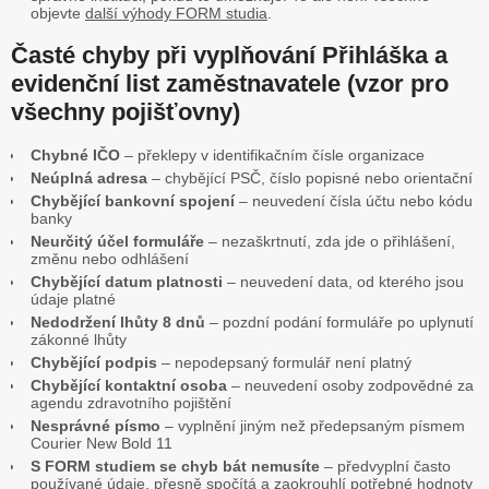
objevte
další výhody FORM studia
.
Časté chyby při vyplňování Přihláška a
evidenční list zaměstnavatele (vzor pro
všechny pojišťovny)
Chybné IČO
– překlepy v identifikačním čísle organizace
Neúplná adresa
– chybějící PSČ, číslo popisné nebo orientační
Chybějící bankovní spojení
– neuvedení čísla účtu nebo kódu
banky
Neurčitý účel formuláře
– nezaškrtnutí, zda jde o přihlášení,
změnu nebo odhlášení
Chybějící datum platnosti
– neuvedení data, od kterého jsou
údaje platné
Nedodržení lhůty 8 dnů
– pozdní podání formuláře po uplynutí
zákonné lhůty
Chybějící podpis
– nepodepsaný formulář není platný
Chybějící kontaktní osoba
– neuvedení osoby zodpovědné za
agendu zdravotního pojištění
Nesprávné písmo
– vyplnění jiným než předepsaným písmem
Courier New Bold 11
S FORM studiem se chyb bát nemusíte
– předvyplní často
používané údaje, přesně spočítá a zaokrouhlí potřebné hodnoty