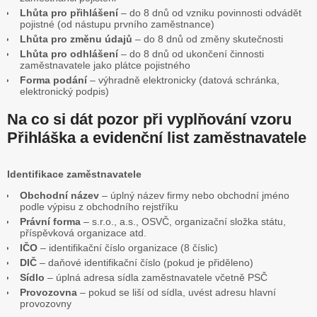
Lhůta pro přihlášení
– do 8 dnů od vzniku povinnosti odvádět
pojistné (od nástupu prvního zaměstnance)
Lhůta pro změnu údajů
– do 8 dnů od změny skutečnosti
Lhůta pro odhlášení
– do 8 dnů od ukončení činnosti
zaměstnavatele jako plátce pojistného
Forma podání
– výhradně elektronicky (datová schránka,
elektronický podpis)
Na co si dát pozor při vyplňování vzoru
Přihláška a evidenční list zaměstnavatele
Identifikace zaměstnavatele
Obchodní název
– úplný název firmy nebo obchodní jméno
podle výpisu z obchodního rejstříku
Právní forma
– s.r.o., a.s., OSVČ, organizační složka státu,
příspěvková organizace atd.
IČO
– identifikační číslo organizace (8 číslic)
DIČ
– daňové identifikační číslo (pokud je přiděleno)
Sídlo
– úplná adresa sídla zaměstnavatele včetně PSČ
Provozovna
– pokud se liší od sídla, uvést adresu hlavní
provozovny