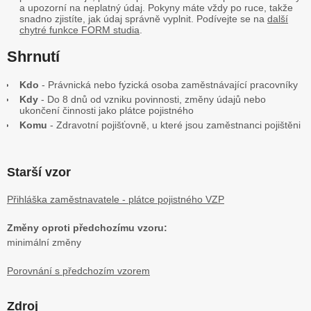
a upozorní na neplatný údaj. Pokyny máte vždy po ruce, takže
snadno zjistíte, jak údaj správně vyplnit. Podívejte se na
další
chytré funkce FORM studia
.
Shrnutí
Kdo
- Právnická nebo fyzická osoba zaměstnávající pracovníky
Kdy
- Do 8 dnů od vzniku povinnosti, změny údajů nebo
ukončení činnosti jako plátce pojistného
Komu
- Zdravotní pojišťovně, u které jsou zaměstnanci pojištěni
Starší vzor
Přihláška zaměstnavatele - plátce pojistného VZP
Změny oproti předchozímu vzoru:
minimální změny
Porovnání s předchozím vzorem
Zdroj