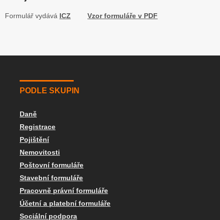
Formulář vydává
ICZ
Vzor formuláře v PDF
PODLE SKUPIN
Daně
Registrace
Pojištění
Nemovitosti
Poštovní formuláře
Stavební formuláře
Pracovně právní formuláře
Účetní a platební formuláře
Sociální podpora