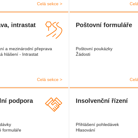
Celá sekce >
Cel
va, intrastat
Poštovní formuláře
ání a mezinárodní přeprava
Poštovní poukázky
ká hlášení - Intrastat
Žádosti
Celá sekce >
Cel
lní podpora
Insolvenční řízení
 dávky
Přihlášení pohledávek
é formuláře
Hlasování