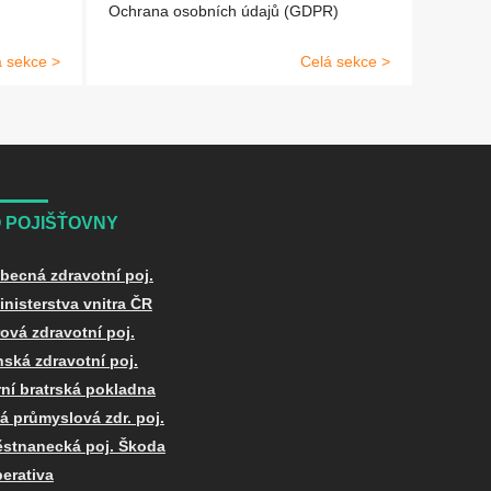
Ochrana osobních údajů (GDPR)
á sekce >
Celá sekce >
 POJIŠŤOVNY
becná zdravotní poj.
inisterstva vnitra ČR
ová zdravotní poj.
nská zdravotní poj.
rní bratrská pokladna
á průmyslová zdr. poj.
stnanecká poj. Škoda
erativa