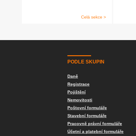
Celá sekce >
PODLE SKUPIN
Daně
Registrace
Pojištění
Nemovitosti
Poštovní formuláře
Stavební formuláře
Pracovně právní formuláře
Účetní a platební formuláře