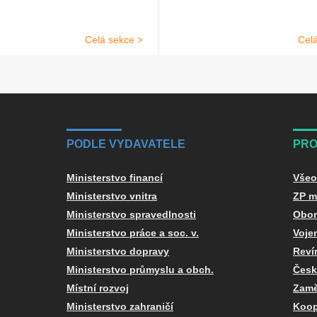
Celá sekce >
Cel
PODLE VYDAVATELE
PRO
Ministerstvo financí
Všeo
Ministerstvo vnitra
ZP m
Ministerstvo spravedlnosti
Obor
Ministerstvo práce a soc. v.
Voje
Ministerstvo dopravy
Reví
Ministerstvo průmyslu a obch.
Česk
Místní rozvoj
Zamě
Ministerstvo zahraničí
Koop