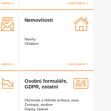
á sekce >
Celá sekce >
Nemovitosti
Návrhy
Ohlášení
á sekce >
Celá sekce >
Osobní formuláře,
GDPR, ostatní
Občanské a řidičské průkazy, pasy
Životopis, studium
Dopisy, žádosti