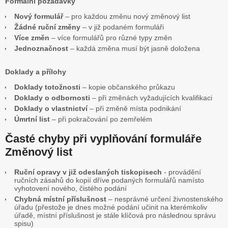
Formální požadavky
Nový formulář
– pro každou změnu nový změnový list
Žádné ruční změny
– v již podaném formuláři
Více změn
– více formulářů pro různé typy změn
Jednoznačnost
– každá změna musí být jasně doložena
Doklady a přílohy
Doklady totožnosti
– kopie občanského průkazu
Doklady o odbornosti
– při změnách vyžadujících kvalifikaci
Doklady o vlastnictví
– při změně místa podnikání
Úmrtní list
– při pokračování po zemřelém
Časté chyby při vyplňování formuláře
Změnový list
Ruční opravy v již odeslaných tiskopisech
- provádění
ručních zásahů do kopií dříve podaných formulářů namísto
vyhotovení nového, čistého podání
Chybná místní příslušnost
– nesprávné určení živnostenského
úřadu (přestože je dnes možné podání učinit na kterémkoliv
úřadě, místní příslušnost je stále klíčová pro následnou správu
spisu)