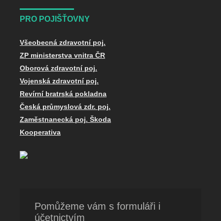
PRO POJIŠŤOVNY
Všeobecná zdravotní poj.
ZP ministerstva vnitra ČR
Oborová zdravotní poj.
Vojenská zdravotní poj.
Revírní bratrská pokladna
Česká průmyslová zdr. poj.
Zaměstnanecká poj. Škoda
Kooperativa
Pomůžeme vám s formuláři i
účetnictvím