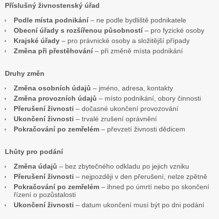
Příslušný živnostenský úřad
Podle místa podnikání
– ne podle bydliště podnikatele
Obecní úřady s rozšířenou působností
– pro fyzické osoby
Krajské úřady
– pro právnické osoby a složitější případy
Změna při přestěhování
– při změně místa podnikání
Druhy změn
Změna osobních údajů
– jméno, adresa, kontakty
Změna provozních údajů
– místo podnikání, obory činnosti
Přerušení živnosti
– dočasné ukončení provozování
Ukončení živnosti
– trvalé zrušení oprávnění
Pokračování po zemřelém
– převzetí živnosti dědicem
Lhůty pro podání
Změna údajů
– bez zbytečného odkladu po jejich vzniku
Přerušení živnosti
– nejpozději v den přerušení, nelze zpětně
Pokračování po zemřelém
– ihned po úmrtí nebo po skončení
řízení o pozůstalosti
Ukončení živnosti
– datum ukončení musí být po dni podání