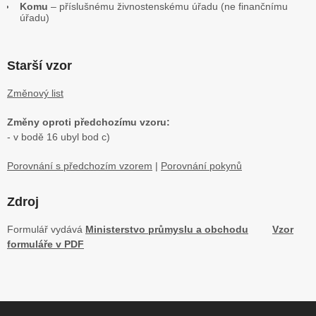
Komu
– příslušnému živnostenskému úřadu (ne finančnímu
úřadu)
Starší vzor
Změnový list
Změny oproti předchozímu vzoru:
- v bodě 16 ubyl bod c)
Porovnání s předchozím vzorem
|
Porovnání pokynů
Zdroj
Formulář vydává
Ministerstvo průmyslu a obchodu
Vzor
formuláře v PDF