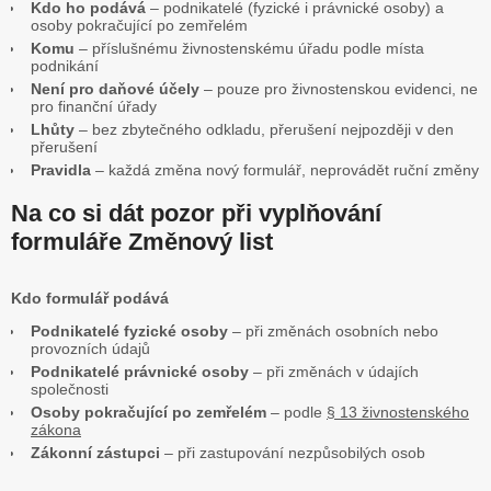
Kdo ho podává
– podnikatelé (fyzické i právnické osoby) a
osoby pokračující po zemřelém
Komu
– příslušnému živnostenskému úřadu podle místa
podnikání
Není pro daňové účely
– pouze pro živnostenskou evidenci, ne
pro finanční úřady
Lhůty
– bez zbytečného odkladu, přerušení nejpozději v den
přerušení
Pravidla
– každá změna nový formulář, neprovádět ruční změny
Na co si dát pozor při vyplňování
formuláře Změnový list
Kdo formulář podává
Podnikatelé fyzické osoby
– při změnách osobních nebo
provozních údajů
Podnikatelé právnické osoby
– při změnách v údajích
společnosti
Osoby pokračující po zemřelém
– podle
§ 13 živnostenského
zákona
Zákonní zástupci
– při zastupování nezpůsobilých osob