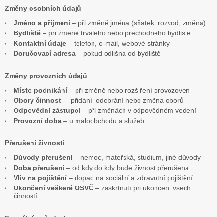
Změny osobních údajů
Jméno a příjmení
– při změně jména (sňatek, rozvod, změna)
Bydliště
– při změně trvalého nebo přechodného bydliště
Kontaktní údaje
– telefon, e-mail, webové stránky
Doručovací adresa
– pokud odlišná od bydliště
Změny provozních údajů
Místo podnikání
– při změně nebo rozšíření provozoven
Obory činnosti
– přidání, odebrání nebo změna oborů
Odpovědní zástupci
– při změnách v odpovědném vedení
Provozní doba
– u maloobchodu a služeb
Přerušení živnosti
Důvody přerušení
– nemoc, mateřská, studium, jiné důvody
Doba přerušení
– od kdy do kdy bude živnost přerušena
Vliv na pojištění
– dopad na sociální a zdravotní pojištění
Ukončení veškeré OSVČ
– zaškrtnutí při ukončení všech
činností