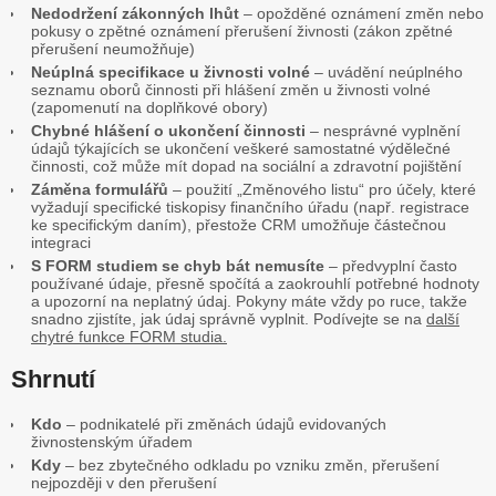
Nedodržení zákonných lhůt
– opožděné oznámení změn nebo
pokusy o zpětné oznámení přerušení živnosti (zákon zpětné
přerušení neumožňuje)
Neúplná specifikace u živnosti volné
– uvádění neúplného
seznamu oborů činnosti při hlášení změn u živnosti volné
(zapomenutí na doplňkové obory)
Chybné hlášení o ukončení činnosti
– nesprávné vyplnění
údajů týkajících se ukončení veškeré samostatné výdělečné
činnosti, což může mít dopad na sociální a zdravotní pojištění
Záměna formulářů
– použití „Změnového listu“ pro účely, které
vyžadují specifické tiskopisy finančního úřadu (např. registrace
ke specifickým daním), přestože CRM umožňuje částečnou
integraci
S FORM studiem se chyb bát nemusíte
– předvyplní často
používané údaje, přesně spočítá a zaokrouhlí potřebné hodnoty
a upozorní na neplatný údaj. Pokyny máte vždy po ruce, takže
snadno zjistíte, jak údaj správně vyplnit. Podívejte se na
další
chytré funkce FORM studia.
Shrnutí
Kdo
– podnikatelé při změnách údajů evidovaných
živnostenským úřadem
Kdy
– bez zbytečného odkladu po vzniku změn, přerušení
nejpozději v den přerušení