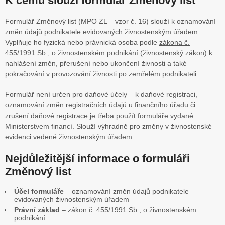
K čemu slouží formulář Změnový list
Formulář Změnový list (MPO ZL – vzor č. 16) slouží k oznamování
změn údajů podnikatele evidovaných živnostenským úřadem.
Vyplňuje ho fyzická nebo právnická osoba podle
zákona č.
455/1991 Sb., o živnostenském podnikání (živnostenský zákon)
k
nahlášení změn, přerušení nebo ukončení živnosti a také
pokračování v provozování živnosti po zemřelém podnikateli.
Formulář není určen pro daňové účely – k daňové registraci,
oznamování změn registračních údajů u finančního úřadu či
zrušení daňové registrace je třeba použít formuláře vydané
Ministerstvem financí. Slouží výhradně pro změny v živnostenské
evidenci vedené živnostenským úřadem.
Nejdůležitější informace o formuláři
Změnový list
Účel formuláře
– oznamování změn údajů podnikatele
evidovaných živnostenským úřadem
Právní základ
–
zákon č. 455/1991 Sb., o živnostenském
podnikání