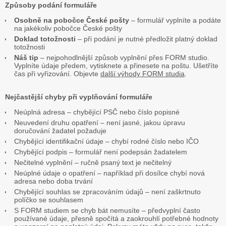
Způsoby podání formuláře
Osobně na pobočce České pošty
– formulář vyplníte a podáte
na jakékoliv pobočce České pošty
Doklad totožnosti
– při podání je nutné předložit platný doklad
totožnosti
Náš tip
– nejpohodlnější způsob vyplnění přes FORM studio.
Vyplníte údaje předem, vytisknete a přinesete na poštu. Ušetříte
čas při vyřizování. Objevte
další výhody FORM studia
.
Nejčastější chyby při vyplňování formuláře
Neúplná adresa – chybějící PSČ nebo číslo popisné
Neuvedení druhu opatření – není jasné, jakou úpravu
doručování žadatel požaduje
Chybějící identifikační údaje – chybí rodné číslo nebo IČO
Chybějící podpis – formulář není podepsán žadatelem
Nečitelné vyplnění – ručně psaný text je nečitelný
Neúplné údaje o opatření – například při dosílce chybí nová
adresa nebo doba trvání
Chybějící souhlas se zpracováním údajů – není zaškrtnuto
políčko se souhlasem
S FORM studiem se chyb bát nemusíte – předvyplní často
používané údaje, přesně spočítá a zaokrouhlí potřebné hodnoty