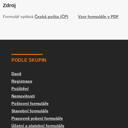
Zdroj
Formulář vydává
Česká pošta (ČP)
Vzor formuláře v PDF
PODLE SKUPIN
Daně
Registrace
Pojištění
Nemovitosti
Poštovní formuláře
Stavební formuláře
Pracovně právní formuláře
Účetní a platební formuláře