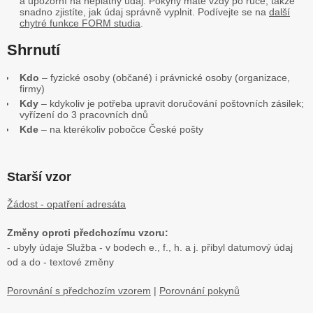
a upozorní na neplatný údaj. Pokyny máte vždy po ruce, takže
snadno zjistíte, jak údaj správně vyplnit. Podívejte se na
další
chytré funkce FORM studia
.
Shrnutí
Kdo
– fyzické osoby (občané) i právnické osoby (organizace,
firmy)
Kdy
– kdykoliv je potřeba upravit doručování poštovních zásilek;
vyřízení do 3 pracovních dnů
Kde
– na kterékoliv pobočce České pošty
Starší vzor
Žádost - opatření adresáta
Změny oproti předchozímu vzoru:
- ubyly údaje Služba - v bodech e., f., h. a j. přibyl datumový údaj
od a do - textové změny
Porovnání s předchozím vzorem
|
Porovnání pokynů