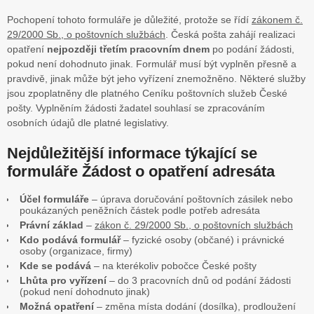
Pochopení tohoto formuláře je důležité, protože se řídí
zákonem č.
29/2000 Sb., o poštovních službách
. Česká pošta zahájí realizaci
opatření
nejpozději třetím pracovním dnem
po podání žádosti,
pokud není dohodnuto jinak. Formulář musí být vyplněn přesně a
pravdivě, jinak může být jeho vyřízení znemožněno. Některé služby
jsou zpoplatněny dle platného Ceníku poštovních služeb České
pošty. Vyplněním žádosti žadatel souhlasí se zpracováním
osobních údajů dle platné legislativy.
Nejdůležitější informace týkající se
formuláře Žádost o opatření adresáta
Účel formuláře
– úprava doručování poštovních zásilek nebo
poukázaných peněžních částek podle potřeb adresáta
Právní základ
–
zákon č. 29/2000 Sb., o poštovních službách
Kdo podává formulář
– fyzické osoby (občané) i právnické
osoby (organizace, firmy)
Kde se podává
– na kterékoliv pobočce České pošty
Lhůta pro vyřízení
– do 3 pracovních dnů od podání žádosti
(pokud není dohodnuto jinak)
Možná opatření
– změna místa dodání (dosílka), prodloužení