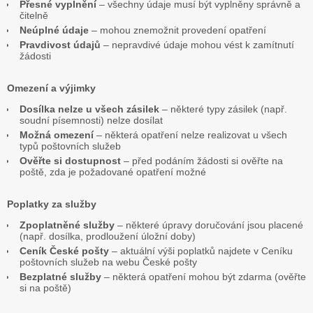
Přesné vyplnění
– všechny údaje musí být vyplněny správně a
čitelně
Neúplné údaje
– mohou znemožnit provedení opatření
Pravdivost údajů
– nepravdivé údaje mohou vést k zamítnutí
žádosti
Omezení a výjimky
Dosílka nelze u všech zásilek
– některé typy zásilek (např.
soudní písemnosti) nelze dosílat
Možná omezení
– některá opatření nelze realizovat u všech
typů poštovních služeb
Ověřte si dostupnost
– před podáním žádosti si ověřte na
poště, zda je požadované opatření možné
Poplatky za služby
Zpoplatněné služby
– některé úpravy doručování jsou placené
(např. dosílka, prodloužení úložní doby)
Ceník České pošty
– aktuální výši poplatků najdete v Ceníku
poštovních služeb na webu České pošty
Bezplatné služby
– některá opatření mohou být zdarma (ověřte
si na poště)