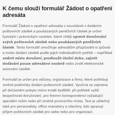
K čemu slouží formulář Žádost o opatření
adresáta
Formulář Žádost o opatření adresáta v souvislosti s dodáním
poštovních zásilek a poukázaných peněžních částek je určen
fyzickým i právnickým osobám, které chtějí
upravit doručování
svých poštovních zásilek nebo poukázaných peněžních
částek
. Tento formulář umožňuje adresátům přizpůsobit si způsob
a místo dodání zásilek podle jejich individuálních potřeb – například
změnit místo doručení, prodloužit úložní dobu, zajistit
dodávání pouze adresátovi osobně
nebo zvolit elektronické
avizování zásilek.
Formulář je určen pro občany, organizace a firmy, které potřebují
změnit podmínky dodání poštovních zásilek. Využívá se zejména
při dočasném pobytu mimo trvalé bydliště, při potřebě vyšší
bezpečnosti doručování, pro firemní korespondenci vyžadující
speciální režim nebo při změně provozního místa. Text je užitečný
také pro personalisty, office manažery a všechny, kdo spravují
příjem poštovních zásilek pro sebe nebo pro organizaci.