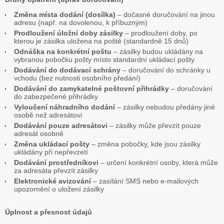
Změna místa dodání (dosílka)
– dočasné doručování na jinou
adresu (např. na dovolenou, k příbuzným)
Prodloužení úložní doby zásilky
– prodloužení doby, po
kterou je zásilka uložena na poště (standardně 15 dnů)
Odnáška na konkrétní poštu
– zásilky budou ukládány na
vybranou pobočku pošty místo standardní ukládací pošty
Dodávání do dodávací schrány
– doručování do schránky u
vchodu (bez nutnosti osobního předání)
Dodávání do zamykatelné poštovní přihrádky
– doručování
do zabezpečené přihrádky
Vyloučení náhradního dodání
– zásilky nebudou předány jiné
osobě než adresátovi
Dodávání pouze adresátovi
– zásilky může převzít pouze
adresát osobně
Změna ukládací pošty
– změna pobočky, kde jsou zásilky
ukládány při nepřevzetí
Dodávání prostředníkovi
– určení konkrétní osoby, která může
za adresáta převzít zásilky
Elektronické avizování
– zasílání SMS nebo e-mailových
upozornění o uložení zásilky
Úplnost a přesnost údajů