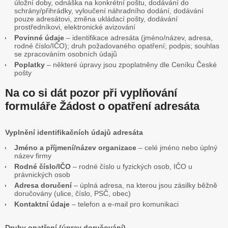
úložní doby, odnáška na konkrétní poštu, dodávání do
schrány/přihrádky, vyloučení náhradního dodání, dodávání
pouze adresátovi, změna ukládací pošty, dodávání
prostředníkovi, elektronické avizování
Povinné údaje
– identifikace adresáta (jméno/název, adresa,
rodné číslo/IČO); druh požadovaného opatření; podpis; souhlas
se zpracováním osobních údajů
Poplatky
– některé úpravy jsou zpoplatněny dle Ceníku České
pošty
Na co si dát pozor při vyplňování
formuláře Žádost o opatření adresáta
Vyplnění identifikačních údajů adresáta
Jméno a příjmení/název organizace
– celé jméno nebo úplný
název firmy
Rodné číslo/IČO
– rodné číslo u fyzických osob, IČO u
právnických osob
Adresa doručení
– úplná adresa, na kterou jsou zásilky běžně
doručovány (ulice, číslo, PSČ, obec)
Kontaktní údaje
– telefon a e-mail pro komunikaci
Druhy opatření (úprav doručování)