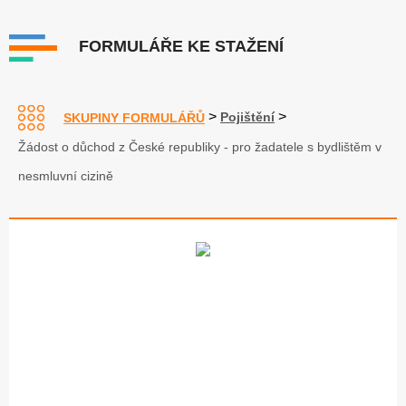
FORMULÁŘE KE STAŽENÍ
>
>
Pojištění
SKUPINY FORMULÁŘŮ
Žádost o důchod z České republiky - pro žadatele s bydlištěm v
nesmluvní cizině