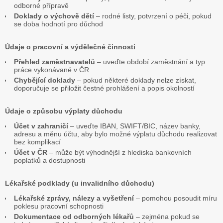
odborné přípravě
Doklady o výchově dětí
– rodné listy, potvrzení o péči, pokud
se doba hodnotí pro důchod
Údaje o pracovní a výdělečné činnosti
Přehled zaměstnavatelů
– uveďte období zaměstnání a typ
práce vykonávané v ČR
Chybějící doklady
– pokud některé doklady nelze získat,
doporučuje se přiložit čestné prohlášení a popis okolností
Údaje o způsobu výplaty důchodu
Účet v zahraničí
– uveďte IBAN, SWIFT/BIC, název banky,
adresu a měnu účtu, aby bylo možné výplatu důchodu realizovat
bez komplikací
Účet v ČR
– může být výhodnější z hlediska bankovních
poplatků a dostupnosti
Lékařské podklady (u invalidního důchodu)
Lékařské zprávy, nálezy a vyšetření
– pomohou posoudit míru
poklesu pracovní schopnosti
Dokumentace od odborných lékařů
– zejména pokud se