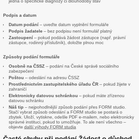
jedná o specifické diagnózy či dlouhodobý stav
Podpis a datum
Datum podání
– uveďte datum vyplnění formuláře
Podpis žadatele
– bez podpisu není formulář platný
Zastoupení
– pokud podává žádost zástupce (např. právní
zástupce, rodinný příslušník), doložte plnou moc
Způsoby podání formuláře
Osobně na ČSSZ
– podání na České správě sociálního
zabezpečení
Poštou
– odeslání na adresu ČSSZ
Prostřednictvím zastupitelského úřadu ČR
– pokud žijete v
zahraničí
Elektronicky datovou schránkou
– pokud máte zřízenou
datovou schránku
Náš tip
– nejpohodlnější způsob podání přes FORM studio.
Stačí vybrat způsob odeslání a FORM studio se postará o
zbytek. Uloží, vytiskne, odešle PDF e-mailem, nebo elektronicky
správné instituci, pokud to umožňuje. To ale není všechno –
objevte
další výhody FORM studia
Časté chyby při podání Žádost o důchod