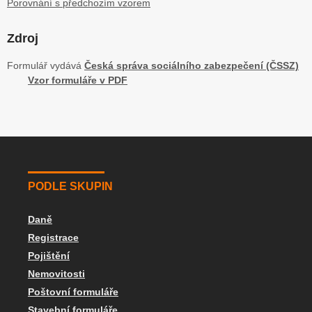
Porovnání s předchozím vzorem
Zdroj
Formulář vydává
Česká správa sociálního zabezpečení (ČSSZ)
Vzor formuláře v PDF
PODLE SKUPIN
Daně
Registrace
Pojištění
Nemovitosti
Poštovní formuláře
Stavební formuláře