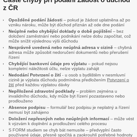
z ČR
Opožděné podání žádosti
– pokud je žádost uplatněna až po
vzniku nároku, může být důchod přiznán až ode dne podání
Neúplné nebo chybějící doklady o době pojištění
– bez
doložení zaměstnání nebo podnikání nelze dobu započítat, což
může snížit výslednou výši důchodu
Nesprávně uvedená nebo neúplná adresa v cizině
– chybná
adresa může způsobit nedoručení dokumentů nebo přerušení
řízení
Chybějící bankovní údaje pro výplatu
– pokud nejsou
kompletní náležitosti účtu, nelze výplatu zahájit
Nedodání Potvrzení o žití
- u osob s bydlištěm v nesmluvní
cizině je výplata důchodu podmíněna předložením
Potvrzení o
žití
před každou výplatou dávky
Nepřiložené zdravotní podklady
– problém zejména u
invalidního důchodu, kdy může být řízení pozastaveno nebo
prodlouženo
Absence podpisu
– formulář bez podpisu je neplatný a řízení
nemusí být zahájeno
Doložení nepřesných nebo neúplných informací
– může vést
k výzvám k doplnění a prodloužení celého procesu
S FORM studiem se chyb bát nemusíte – předvyplní často
používané údaje, přesně spočítá a zaokrouhlí potřebné hodnoty