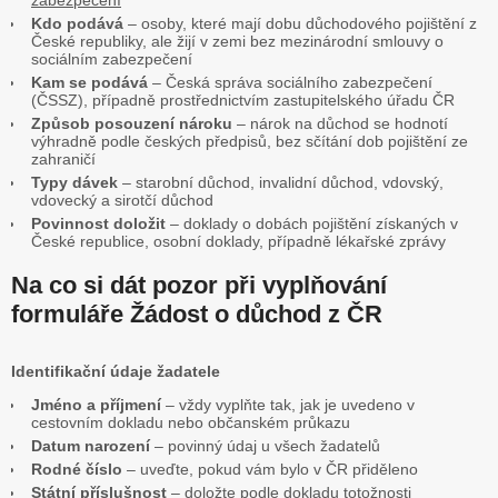
zabezpečení
Kdo podává
– osoby, které mají dobu důchodového pojištění z
České republiky, ale žijí v zemi bez mezinárodní smlouvy o
sociálním zabezpečení
Kam se podává
– Česká správa sociálního zabezpečení
(ČSSZ), případně prostřednictvím zastupitelského úřadu ČR
Způsob posouzení nároku
– nárok na důchod se hodnotí
výhradně podle českých předpisů, bez sčítání dob pojištění ze
zahraničí
Typy dávek
– starobní důchod, invalidní důchod, vdovský,
vdovecký a sirotčí důchod
Povinnost doložit
– doklady o dobách pojištění získaných v
České republice, osobní doklady, případně lékařské zprávy
Na co si dát pozor při vyplňování
formuláře Žádost o důchod z ČR
Identifikační údaje žadatele
Jméno a příjmení
– vždy vyplňte tak, jak je uvedeno v
cestovním dokladu nebo občanském průkazu
Datum narození
– povinný údaj u všech žadatelů
Rodné číslo
– uveďte, pokud vám bylo v ČR přiděleno
Státní příslušnost
– doložte podle dokladu totožnosti