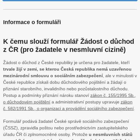
Informace o formuláři
K čemu slouží formulář Žádost o důchod
z ČR (pro žadatele v nesmluvní cizině)
Žádost o důchod z České republiky je určena pro žadatele, kteří
trvale žijí v zemi, se kterou Česká republika nemá uzavřenou
mezinárodní smlouvu o sociálním zabezpečení
, ale v minulosti v
České republice získali dobu důchodového pojištění a žádají o
přiznání starobního, invalidního nebo pozůstalostního důchodu.
Postup a podmínky přiznání nároku stanoví
zákon č. 155/1995 Sb.,
o důchodovém pojištění
a administrativní postupy upravuje
zákon
č. 582/1991 Sb., o organizaci a provádění sociálního zabezpečení
.
Formulář podává žadatel České správě sociálního zabezpečení
(ČSSZ), zpravidla poštou nebo prostřednictvím zastupitelského
úřadu ČR či zplnomocněné osoby. Protože
u nesmluvních států