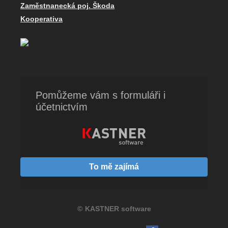
Zaměstnanecká poj. Škoda
Kooperativa
Pomůžeme vám s formuláři i
účetnictvím
To mě zajímá
©
KASTNER software