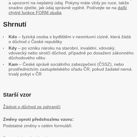
a upozorní na neplatný údaj. Pokyny máte vždy po ruce, takže
snadno zjistíte, jak údaj správně vyplnit. Podívejte se na
další
chytré funkce FORM studia
.
Shrnutí
Kdo
– fyzická osoba s bydlištěm v nesmluvní cizině, která žádá
o důchod z České republiky
Kdy
– po vzniku nároku na starobní, invalidní, vdovský,
vdovecký nebo sirotčí důchod, případně po dosažení zákonného
důchodového věku
Kam
– České správě sociálního zabezpečení (ČSSZ), nebo
prostřednictvím zastupitelského úřadu ČR, pokud žadatel nemá
trvalý pobyt v ČR
Starší vzor
Žádost o důchod ze zahraničí
Změny oproti předchozímu vzoru:
Podstatné změny v celém formuláři.