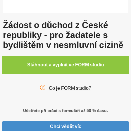
Žádost o důchod z České
republiky - pro žadatele s
bydlištěm v nesmluvní cizině
Stáhnout a vyplnit ve FORM studiu
Co je FORM studio?
Ušetřete při práci s formuláři až 50 % času.
Chci vědět víc