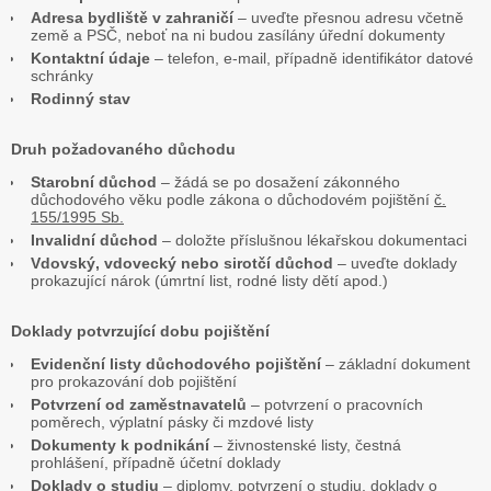
Adresa bydliště v zahraničí
– uveďte přesnou adresu včetně
země a PSČ, neboť na ni budou zasílány úřední dokumenty
Kontaktní údaje
– telefon, e-mail, případně identifikátor datové
schránky
Rodinný stav
Druh požadovaného důchodu
Starobní důchod
– žádá se po dosažení zákonného
důchodového věku podle zákona o důchodovém pojištění
č.
155/1995 Sb.
Invalidní důchod
– doložte příslušnou lékařskou dokumentaci
Vdovský, vdovecký nebo sirotčí důchod
– uveďte doklady
prokazující nárok (úmrtní list, rodné listy dětí apod.)
Doklady potvrzující dobu pojištění
Evidenční listy důchodového pojištění
– základní dokument
pro prokazování dob pojištění
Potvrzení od zaměstnavatelů
– potvrzení o pracovních
poměrech, výplatní pásky či mzdové listy
Dokumenty k podnikání
– živnostenské listy, čestná
prohlášení, případně účetní doklady
Doklady o studiu
– diplomy, potvrzení o studiu, doklady o