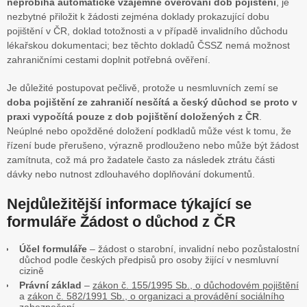
neprobíhá automatické vzájemné ověřování dob pojištění
, je
nezbytné přiložit k žádosti zejména doklady prokazující dobu
pojištění v ČR, doklad totožnosti a v případě invalidního důchodu
lékařskou dokumentaci; bez těchto dokladů ČSSZ nemá možnost
zahraničními cestami doplnit potřebná ověření.
Je důležité postupovat pečlivě, protože u nesmluvních zemí se
doba pojištění ze zahraničí nesčítá a český důchod se proto v
praxi vypočítá pouze z dob pojištění doložených z ČR
.
Neúplné nebo opožděné doložení podkladů může vést k tomu, že
řízení bude přerušeno, výrazně prodlouženo nebo může být žádost
zamítnuta, což má pro žadatele často za následek ztrátu části
dávky nebo nutnost zdlouhavého doplňování dokumentů.
Nejdůležitější informace týkající se
formuláře Žádost o důchod z ČR
Účel formuláře
– žádost o starobní, invalidní nebo pozůstalostní
důchod podle českých předpisů pro osoby žijící v nesmluvní
cizině
Právní základ
–
zákon č. 155/1995 Sb., o důchodovém pojištění
a
zákon č. 582/1991 Sb., o organizaci a provádění sociálního