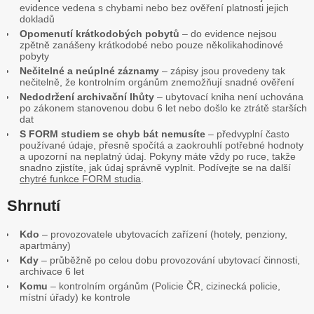
evidence vedena s chybami nebo bez ověření platnosti jejich
dokladů
Opomenutí krátkodobých pobytů
– do evidence nejsou
zpětně zanášeny krátkodobé nebo pouze několikahodinové
pobyty
Nečitelné a neúplné záznamy
– zápisy jsou provedeny tak
nečitelně, že kontrolním orgánům znemožňují snadné ověření
Nedodržení archivační lhůty
– ubytovací kniha není uchována
po zákonem stanovenou dobu 6 let nebo došlo ke ztrátě starších
dat
S FORM studiem se chyb bát nemusíte
– předvyplní často
používané údaje, přesně spočítá a zaokrouhlí potřebné hodnoty
a upozorní na neplatný údaj. Pokyny máte vždy po ruce, takže
snadno zjistíte, jak údaj správně vyplnit. Podívejte se na další
chytré funkce FORM studia
.
Shrnutí
Kdo
– provozovatele ubytovacích zařízení (hotely, penziony,
apartmány)
Kdy
– průběžně po celou dobu provozování ubytovací činnosti,
archivace 6 let
Komu
– kontrolním orgánům (Policie ČR, cizinecká policie,
místní úřady) ke kontrole