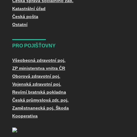
Česká správa sociálního zab.
Katastrální úřad
Česká pošta
Ostatní
PRO POJIŠŤOVNY
Všeobecná zdravotní poj.
ZP ministerstva vnitra ČR
Oborová zdravotní poj.
Vojenská zdravotní poj.
Revírní bratrská pokladna
Česká průmyslová zdr. poj.
Zaměstnanecká poj. Škoda
Kooperativa