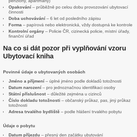
penziony, apartmány)
Opakování
– průběžně po celou dobu provozování ubytovací
činnosti
Doba uchovávání
– 6 let od posledního zápisu
Forma
– papírová nebo elektronická, vždy dostupná ke kontrole
Kontrolní orgány
– Policie ČR, cizinecká policie, místní úřady,
finanční úřad
Na co si dát pozor při vyplňování vzoru
Ubytovací kniha
Povinné údaje o ubytovaných osobách
Jméno a příjmení
– úplné jméno podle dokladů totožnosti
Datum narození
– pro jednoznačnou identifikaci osoby
Státní příslušnost
– důležité zejména u cizinců
Číslo dokladu totožnosti
– občanský průkaz, pas, jiný průkaz
totožnosti
Adresa trvalého bydliště
– podle hlášení trvalého pobytu
Údaje o pobytu
Datum příjezdu
– přesný den začátku ubytování