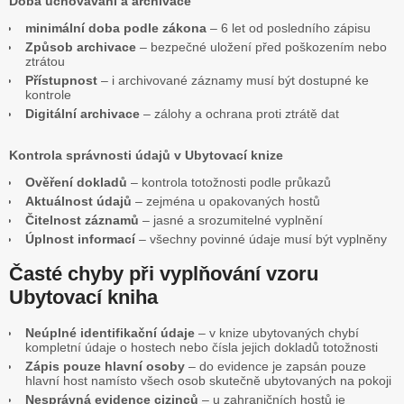
Doba uchovávání a archivace
minimální doba podle zákona
– 6 let od posledního zápisu
Způsob archivace
– bezpečné uložení před poškozením nebo
ztrátou
Přístupnost
– i archivované záznamy musí být dostupné ke
kontrole
Digitální archivace
– zálohy a ochrana proti ztrátě dat
Kontrola správnosti údajů v Ubytovací knize
Ověření dokladů
– kontrola totožnosti podle průkazů
Aktuálnost údajů
– zejména u opakovaných hostů
Čitelnost záznamů
– jasné a srozumitelné vyplnění
Úplnost informací
– všechny povinné údaje musí být vyplněny
Časté chyby při vyplňování vzoru
Ubytovací kniha
Neúplné identifikační údaje
– v knize ubytovaných chybí
kompletní údaje o hostech nebo čísla jejich dokladů totožnosti
Zápis pouze hlavní osoby
– do evidence je zapsán pouze
hlavní host namísto všech osob skutečně ubytovaných na pokoji
Nesprávná evidence cizinců
– u zahraničních hostů je