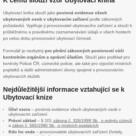
K čemu slouží vzor Ubytovací kniha
Ubytovací kniha slouží jako
povinná evidence všech
ubytovaných osob v ubytovacím zařízení
podle zákonných
požadavků. Vyplňuje ji provozovatel ubytovacího zařízení a slouží k
průběžnému a pravdivému zaznamenávání údajů o všech hostech
po celou dobu provozování ubytovací činnosti.
Formulář je nezbytný
pro plnění zákonných povinností vůči
kontrolním orgánům a správní úřadům
. Slouží jako podklad pro
kontroly Policie ČR, cizinecké policie, ale také pro výpočet místních
poplatků a další administrativní úkony spojené s provozováním
ubytovacích služeb.
Nejdůležitější informace vztahující se k
Ubytovací knize
Účel vzoru
– povinná evidence všech ubytovaných osob v
ubytovacím zařízení
Právní základ
– § 101
zákona č. 326/1999 Sb., o pobytu cizinců
a
zákon č. 565/1990 Sb., o místních poplatcích
Kdo ho vede
– provozovatele ubytovacích zařízení (hotely,