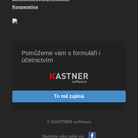
Kooperativa
Pomůžeme vám s formuláři i
účetnictvím
To mě zajímá
©
KASTNER software
Najdete nás také na