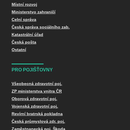
Místní rozvoj
Ministerstvo zahraničí
Celní správa
Česká správa sociálního zab.
Katastrální úřad
Česká pošta
Ostatní
PRO POJIŠŤOVNY
Všeobecná zdravotní poj.
ZP ministerstva vnitra ČR
Oborová zdravotní poj.
Vojenská zdravotní poj.
Revírní bratrská pokladna
Česká průmyslová zdr. poj.
Zaměstnanecká poj. Škoda