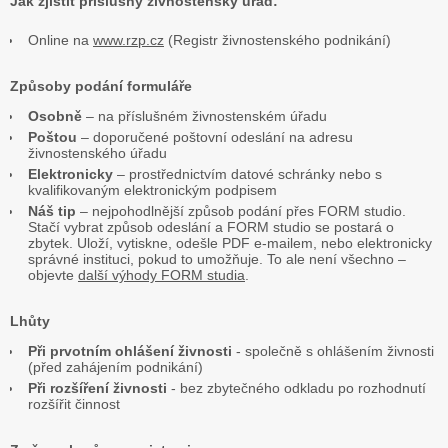
Jak zjistit příslušný živnostenský úřad:
Online na
www.rzp.cz
(Registr živnostenského podnikání)
Způsoby podání formuláře
Osobně
– na příslušném živnostenském úřadu
Poštou
– doporučené poštovní odeslání na adresu
živnostenského úřadu
Elektronicky
– prostřednictvím datové schránky nebo s
kvalifikovaným elektronickým podpisem
Náš tip
– nejpohodlnější způsob podání přes FORM studio.
Stačí vybrat způsob odeslání a FORM studio se postará o
zbytek. Uloží, vytiskne, odešle PDF e-mailem, nebo elektronicky
správné instituci, pokud to umožňuje. To ale není všechno –
objevte
další výhody FORM studia
.
Lhůty
Při prvotním ohlášení živnosti
- společně s ohlášením živnosti
(před zahájením podnikání)
Při rozšíření živnosti
- bez zbytečného odkladu po rozhodnutí
rozšířit činnost