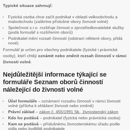
Typické situace zahrnují:
Fyzická osoba chce začít podnikat v oblasti velkoobchodu a
maloobchodu (zaškrtne příslušné obory živnosti volné)
Společnost s.r.o. rozšiřuje činnost o zprostředkovatelské služby
(podá formulář s rozšířením oborů)
Podnikatel mění rozsah činností (odstraní některé obory, přidá
nové)
Formulář je určen pro všechny podnikatele (fyzické i právnické
osoby), kteří chtějí
oznámit nebo změnit rozsah činností v rámci
živnosti volné
.
Nejdůležitější informace týkající se
formuláře Seznam oborů činností
náležející do živnosti volné
Účel formuláře
– oznámení rozsahu činností v rámci živnosti
volné (příloha k ohlášení živnosti nebo změně)
Právní základ
–
zákon č. 455/1991 Sb., živnostenský zákon
Kdo ho podává
– podnikatel (fyzická nebo právnická osoba)
Kam se podává
– příslušnému živnostenskému úřadu podle
sídla nebo bydliště podnikatele