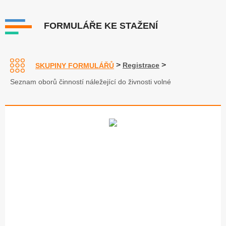
FORMULÁŘE KE STAŽENÍ
>
>
Registrace
SKUPINY FORMULÁŘŮ
Seznam oborů činností náležející do živnosti volné