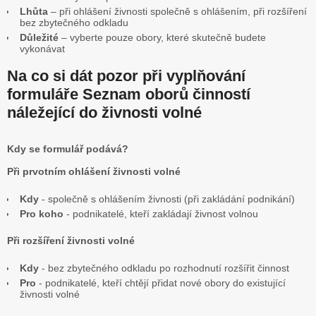
Lhůta
– při ohlášení živnosti společně s ohlášením, při rozšíření
bez zbytečného odkladu
Důležité
– vyberte pouze obory, které skutečně budete
vykonávat
Na co si dát pozor při vyplňování
formuláře Seznam oborů činností
náležející do živnosti volné
Kdy se formulář podává?
Při prvotním ohlášení živnosti volné
Kdy
- společně s ohlášením živnosti (při zakládání podnikání)
Pro koho
- podnikatelé, kteří zakládají živnost volnou
Při rozšíření živnosti volné
Kdy
- bez zbytečného odkladu po rozhodnutí rozšířit činnost
Pro
- podnikatelé, kteří chtějí přidat nové obory do existující
živnosti volné