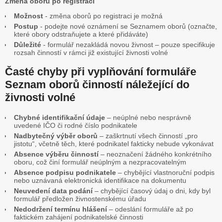
Změna oborů po registraci
Možnost
- změna oborů po registraci je možná
Postup
- podejte nové oznámení se Seznamem oborů (označte,
které obory odstraňujete a které přidáváte)
Důležité
- formulář nezakládá novou živnost – pouze specifikuje
rozsah činností v rámci již existující živnosti volné
Časté chyby při vyplňování formuláře
Seznam oborů činností náležející do
živnosti volné
Chybné identifikační údaje
– neúplné nebo nesprávně
uvedené IČO či rodné číslo podnikatele
Nadbytečný výběr oborů
– zaškrtnutí všech činností „pro
jistotu“, včetně těch, které podnikatel fakticky nebude vykonávat
Absence výběru činností
– neoznačení žádného konkrétního
oboru, což činí formulář neúplným a nezpracovatelným
Absence podpisu podnikatele
– chybějící vlastnoruční podpis
nebo uznávaná elektronická identifikace na dokumentu
Neuvedení data podání
– chybějící časový údaj o dni, kdy byl
formulář předložen živnostenskému úřadu
Nedodržení termínu hlášení
– odeslání formuláře až po
faktickém zahájení podnikatelské činnosti