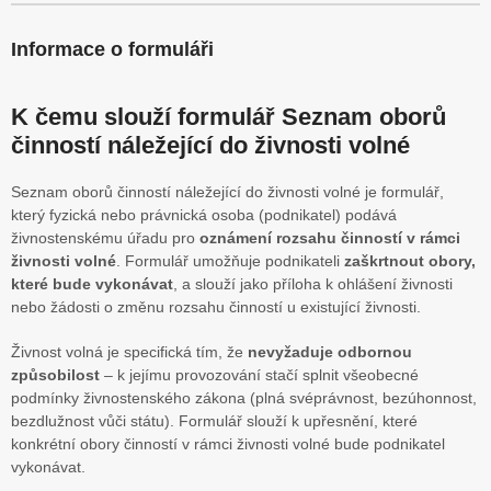
Informace o formuláři
K čemu slouží formulář Seznam oborů
činností náležející do živnosti volné
Seznam oborů činností náležející do živnosti volné je formulář,
který fyzická nebo právnická osoba (podnikatel) podává
živnostenskému úřadu pro
oznámení rozsahu činností v rámci
živnosti volné
. Formulář umožňuje podnikateli
zaškrtnout obory,
které bude vykonávat
, a slouží jako příloha k ohlášení živnosti
nebo žádosti o změnu rozsahu činností u existující živnosti.
Živnost volná je specifická tím, že
nevyžaduje odbornou
způsobilost
– k jejímu provozování stačí splnit všeobecné
podmínky živnostenského zákona (plná svéprávnost, bezúhonnost,
bezdlužnost vůči státu). Formulář slouží k upřesnění, které
konkrétní obory činností v rámci živnosti volné bude podnikatel
vykonávat.