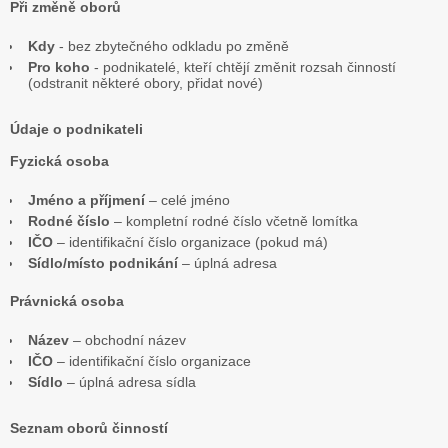
Při změně oborů
Kdy
- bez zbytečného odkladu po změně
Pro koho
- podnikatelé, kteří chtějí změnit rozsah činností
(odstranit některé obory, přidat nové)
Údaje o podnikateli
Fyzická osoba
Jméno a příjmení
– celé jméno
Rodné číslo
– kompletní rodné číslo včetně lomítka
IČO
– identifikační číslo organizace (pokud má)
Sídlo/místo podnikání
– úplná adresa
Právnická osoba
Název
– obchodní název
IČO
– identifikační číslo organizace
Sídlo
– úplná adresa sídla
Seznam oborů činností