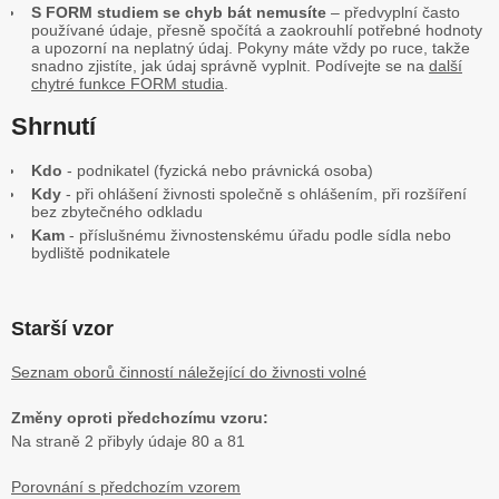
S FORM studiem se chyb bát nemusíte
– předvyplní často
používané údaje, přesně spočítá a zaokrouhlí potřebné hodnoty
a upozorní na neplatný údaj. Pokyny máte vždy po ruce, takže
snadno zjistíte, jak údaj správně vyplnit. Podívejte se na
další
chytré funkce FORM studia
.
Shrnutí
Kdo
- podnikatel (fyzická nebo právnická osoba)
Kdy
- při ohlášení živnosti společně s ohlášením, při rozšíření
bez zbytečného odkladu
Kam
- příslušnému živnostenskému úřadu podle sídla nebo
bydliště podnikatele
Starší vzor
Seznam oborů činností náležející do živnosti volné
Změny oproti předchozímu vzoru:
Na straně 2 přibyly údaje 80 a 81
Porovnání s předchozím vzorem