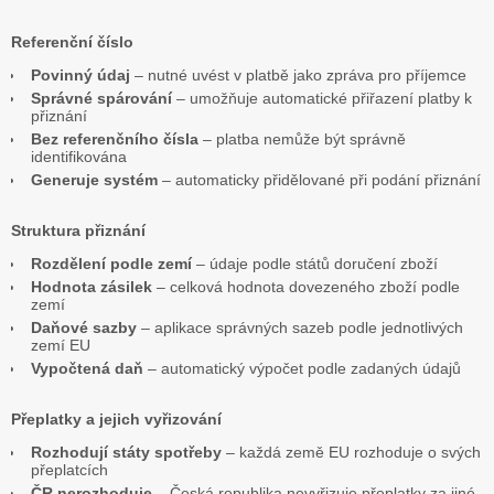
Referenční číslo
Povinný údaj
– nutné uvést v platbě jako zpráva pro příjemce
Správné spárování
– umožňuje automatické přiřazení platby k
přiznání
Bez referenčního čísla
– platba nemůže být správně
identifikována
Generuje systém
– automaticky přidělované při podání přiznání
Struktura přiznání
Rozdělení podle zemí
– údaje podle států doručení zboží
Hodnota zásilek
– celková hodnota dovezeného zboží podle
zemí
Daňové sazby
– aplikace správných sazeb podle jednotlivých
zemí EU
Vypočtená daň
– automatický výpočet podle zadaných údajů
Přeplatky a jejich vyřizování
Rozhodují státy spotřeby
– každá země EU rozhoduje o svých
přeplatcích
ČR nerozhoduje
– Česká republika nevyřizuje přeplatky za jiné