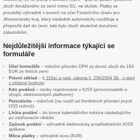
zboží dováženého ze zemí mimo EU, ne služeb. Platby se
provádějí výhradně v eurech na účet Finančního úřadu pro
Jihomoravský kraj, který následně automaticky rozděluje a
přeposílá daň do zemí, kde bylo zboží skutečně doručeno
zákazníkům.
Nejdůležitější informace týkající se
formuláře
Účel formuláře
– měsíční přiznání DPH za dovoz zboží do 150
EUR ze třetích zemí
Právní základ
–
§ 110zc a násl. zákona č. 235/2004 Sb., o dani
z přidané hodnoty
Kdo podává
– osoby registrované v IOSS (provozovatelé e-
shopů, elektronických platforem)
Periodicita
– měsíčně (na rozdíl od čtvrtletních přiznání jiných
OSS režimů)
Lhůta podání
– do konce kalendářního měsíce následujícího
po zdaňovacím období
Způsob podání
– výhradně elektronicky prostřednictvím IOSS
aplikace
Měna platby
– výhradně eura (EUR)