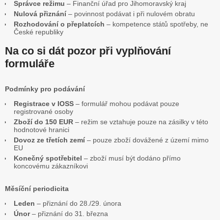
Správce režimu
– Finanční úřad pro Jihomoravský kraj
Nulová přiznání
– povinnost podávat i při nulovém obratu
Rozhodování o přeplatcích
– kompetence států spotřeby, ne
České republiky
Na co si dát pozor při vyplňování
formuláře
Podmínky pro podávání
Registrace v IOSS
– formulář mohou podávat pouze
registrované osoby
Zboží do 150 EUR
– režim se vztahuje pouze na zásilky v této
hodnotové hranici
Dovoz ze třetích zemí
– pouze zboží dovážené z území mimo
EU
Konečný spotřebitel
– zboží musí být dodáno přímo
koncovému zákazníkovi
Měsíční periodicita
Leden
– přiznání do 28./29. února
Únor
– přiznání do 31. března