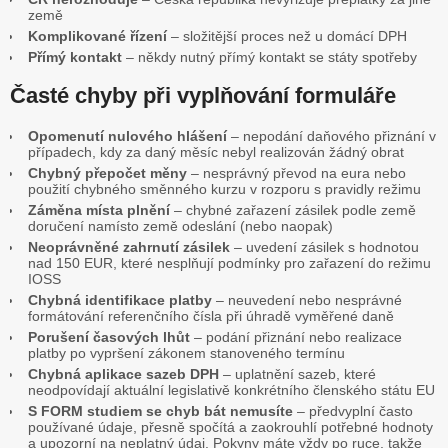
země
Komplikované řízení
– složitější proces než u domácí DPH
Přímý kontakt
– někdy nutný přímý kontakt se státy spotřeby
Časté chyby při vyplňování formuláře
Opomenutí nulového hlášení
– nepodání daňového přiznání v
případech, kdy za daný měsíc nebyl realizován žádný obrat
Chybný přepočet měny
– nesprávný převod na eura nebo
použití chybného směnného kurzu v rozporu s pravidly režimu
Záměna místa plnění
– chybné zařazení zásilek podle země
doručení namísto země odeslání (nebo naopak)
Neoprávněné zahrnutí zásilek
– uvedení zásilek s hodnotou
nad 150 EUR, které nesplňují podmínky pro zařazení do režimu
IOSS
Chybná identifikace platby
– neuvedení nebo nesprávné
formátování referenčního čísla při úhradě vyměřené daně
Porušení časových lhůt
– podání přiznání nebo realizace
platby po vypršení zákonem stanoveného termínu
Chybná aplikace sazeb DPH
– uplatnění sazeb, které
neodpovídají aktuální legislativě konkrétního členského státu EU
S FORM studiem se chyb bát nemusíte
– předvyplní často
používané údaje, přesně spočítá a zaokrouhlí potřebné hodnoty
a upozorní na neplatný údaj. Pokyny máte vždy po ruce, takže