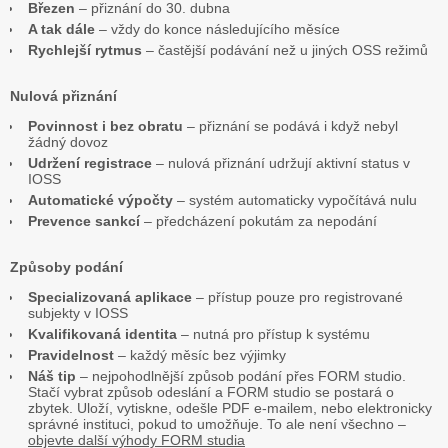
Březen
– přiznání do 30. dubna
A tak dále
– vždy do konce následujícího měsíce
Rychlejší rytmus
– častější podávání než u jiných OSS režimů
Nulová přiznání
Povinnost i bez obratu
– přiznání se podává i když nebyl
žádný dovoz
Udržení registrace
– nulová přiznání udržují aktivní status v
IOSS
Automatické výpočty
– systém automaticky vypočítává nulu
Prevence sankcí
– předcházení pokutám za nepodání
Způsoby podání
Specializovaná aplikace
– přístup pouze pro registrované
subjekty v IOSS
Kvalifikovaná identita
– nutná pro přístup k systému
Pravidelnost
– každý měsíc bez výjimky
Náš tip
– nejpohodlnější způsob podání přes FORM studio.
Stačí vybrat způsob odeslání a FORM studio se postará o
zbytek. Uloží, vytiskne, odešle PDF e-mailem, nebo elektronicky
správné instituci, pokud to umožňuje. To ale není všechno –
objevte další výhody FORM studia