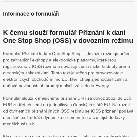
Informace o formuláři
K čemu slouží formulář Přiznání k dani
One Stop Shop (OSS) v dovozním režimu
Formulář Přiznání k dani One Stop Shop – dovozní režim je určen
pro zahraniční e-shopy a elektronické platformy, které jsou
registrované v IOSS režimu a dovážejí zboží nízké hodnoty přímo
evropským zákazníkům. Tento text je určen pro provozovatele
elektronických obchodů mimo EU, kteří chtějí zjednodušit celní a
daňové povinnosti při prodeji malých zásilek do Evropy.
Formulář slouží k měsíčnímu přiznání DPH za dovoz zboží do 150
EUR ze třetích zemí do jednotlivých členských států EU. Na rozdíl
od čtvrtletních přiznání jiných OSS režimů se IOSS přiznání podává
měsíčně, což odráží dynamiku e-commerce a častější dodávky
menších zásilek.
Klíčové je, že se jedná o dovozní režim - týká se pouze fyzického