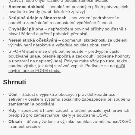
(OSVČ) nebo chybí razítko a podpis zaměstnavatele
Absence dokladů
– nedoložení povinných příloh potvrzujících
uváděné důvody (např. lékařské zprávy)
Neúplné údaje o činnostech
– neuvedení podrobností o
souběhu zaměstnání a samostatné výdělečné činnosti
Chybějící příloha
– nepředložení povinné přílohy současně s
hlavní žádostí o určení právních předpisů
Nerealistická očekávání
– opomenutí skutečnosti, že udělení
výjimky není nárokové a vyžaduje souhlas obou zemí
S FORM studiem se chyb bát nemusíte – předvyplní často
používané údaje, přesně spočítá a zaokrouhlí potřebné hodnoty
a upozorní na neplatný údaj. Pokyny máte vždy po ruce, takže
snadno zjistíte, jak údaj správně vyplnit. Podívejte se na
další
chytré funkce FORM studia
.
Shrnutí
Účel
– žádost o výjimku z obecných pravidel koordinace –
setrvání v českém systému sociálního zabezpečení při souběhu
zaměstnání a podnikání
Kdy
– společně s hlavní žádostí o určení použitelných právních
předpisů pro zaměstnance, který je současně OSVČ
Obsah
– důvody žádosti o výjimku, souhlas zaměstnance/OSVČ
i zaměstnavatele