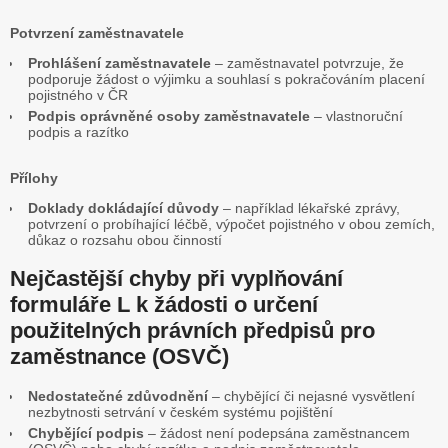
Potvrzení zaměstnavatele
Prohlášení zaměstnavatele
– zaměstnavatel potvrzuje, že
podporuje žádost o výjimku a souhlasí s pokračováním placení
pojistného v ČR
Podpis oprávněné osoby zaměstnavatele
– vlastnoruční
podpis a razítko
Přílohy
Doklady dokládající důvody
– například lékařské zprávy,
potvrzení o probíhající léčbě, výpočet pojistného v obou zemích,
důkaz o rozsahu obou činností
Nejčastější chyby při vyplňování
formuláře L k žádosti o určení
použitelných právních předpisů pro
zaměstnance (OSVČ)
Nedostatečné zdůvodnění
– chybějící či nejasné vysvětlení
nezbytnosti setrvání v českém systému pojištění
Chybějící podpis
– žádost není podepsána zaměstnancem