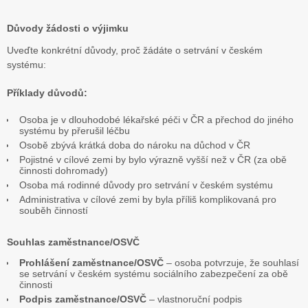
Důvody žádosti o výjimku
Uveďte konkrétní důvody, proč žádáte o setrvání v českém
systému:
Příklady důvodů:
Osoba je v dlouhodobé lékařské péči v ČR a přechod do jiného
systému by přerušil léčbu
Osobě zbývá krátká doba do nároku na důchod v ČR
Pojistné v cílové zemi by bylo výrazně vyšší než v ČR (za obě
činnosti dohromady)
Osoba má rodinné důvody pro setrvání v českém systému
Administrativa v cílové zemi by byla příliš komplikovaná pro
souběh činností
Souhlas zaměstnance/OSVČ
Prohlášení zaměstnance/OSVČ
– osoba potvrzuje, že souhlasí
se setrvání v českém systému sociálního zabezpečení za obě
činnosti
Podpis zaměstnance/OSVČ
– vlastnoruční podpis