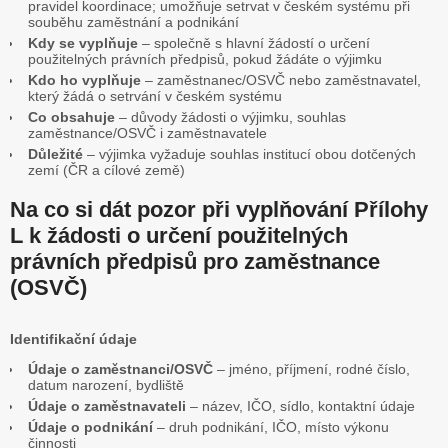
pravidel koordinace; umožňuje setrvat v českém systému při
souběhu zaměstnání a podnikání
Kdy se vyplňuje
– společně s hlavní žádostí o určení
použitelných právních předpisů, pokud žádáte o výjimku
Kdo ho vyplňuje
– zaměstnanec/OSVČ nebo zaměstnavatel,
který žádá o setrvání v českém systému
Co obsahuje
– důvody žádosti o výjimku, souhlas
zaměstnance/OSVČ i zaměstnavatele
Důležité
– výjimka vyžaduje souhlas institucí obou dotčených
zemí (ČR a cílové země)
Na co si dát pozor při vyplňování Přílohy
L k žádosti o určení použitelných
právních předpisů pro zaměstnance
(OSVČ)
Identifikační údaje
Údaje o zaměstnanci/OSVČ
– jméno, příjmení, rodné číslo,
datum narození, bydliště
Údaje o zaměstnavateli
– název, IČO, sídlo, kontaktní údaje
Údaje o podnikání
– druh podnikání, IČO, místo výkonu
činnosti