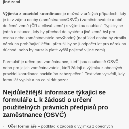
jiné zemi
.
Výjimka z pravidel koordinace
je možná v určitých případech, kdy
je to v zájmu osoby (zaměstnance/OSVČ) i zaměstnavatele a obě
dotčené země (ČR a cílová země) s výjimkou souhlasí. Typicky se
jedná o situace, kdy by přechod do systému jiné země byl pro
osobu nebo zaměstnavatele nevýhodný (například osoba by ztratila
nárok na probíhající léčbu, přerušil by se jí odpočet let pro nárok na
důchod, nebo by musela platit vyšší pojistné v jiné zemi).
Formulář je určen pro zaměstnance, kteří jsou současně OSVČ,
nebo pro jejich zaměstnavatele, kteří žádají o výjimku z obecných
pravidel koordinace sociálního zabezpečení. Text vám vysvětlí, kdy
formulář vyplnit a na co si dát pozor.
Nejdůležitější informace týkající se
formuláře L k žádosti o určení
použitelných právních předpisů pro
zaměstnance (OSVČ)
Účel formuláře
– podklad k žádosti o výjimku z obecných