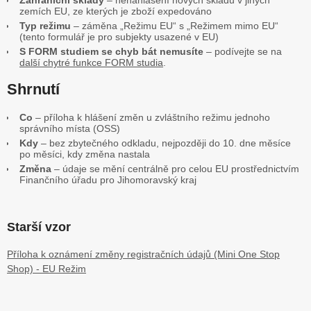
Zahraniční sklady
– nenahlášení nových skladů v jiných
zemích EU, ze kterých je zboží expedováno
Typ režimu
– záměna „Režimu EU“ s „Režimem mimo EU“
(tento formulář je pro subjekty usazené v EU)
S FORM studiem se chyb bát nemusíte
– podívejte se na
další chytré funkce FORM studia
.
Shrnutí
Co
– příloha k hlášení změn u zvláštního režimu jednoho
správního místa (OSS)
Kdy
– bez zbytečného odkladu, nejpozději do 10. dne měsíce
po měsíci, kdy změna nastala
Změna
– údaje se mění centrálně pro celou EU prostřednictvím
Finančního úřadu pro Jihomoravský kraj
Starší vzor
Příloha k oznámení změny registračních údajů (Mini One Stop
Shop) - EU Režim