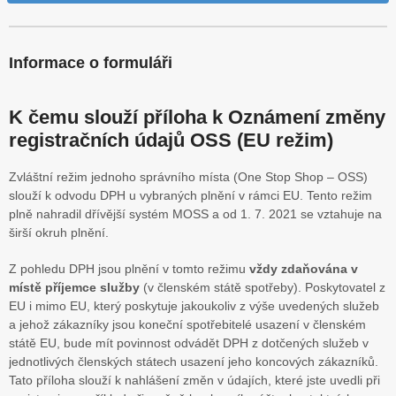
Informace o formuláři
K čemu slouží příloha k Oznámení změny
registračních údajů OSS (EU režim)
Zvláštní režim jednoho správního místa (One Stop Shop – OSS)
slouží k odvodu DPH u vybraných plnění v rámci EU. Tento režim
plně nahradil dřívější systém MOSS a od 1. 7. 2021 se vztahuje na
širší okruh plnění.
Z pohledu DPH jsou plnění v tomto režimu
vždy zdaňována v
místě příjemce služby
(v členském státě spotřeby). Poskytovatel z
EU i mimo EU, který poskytuje jakoukoliv z výše uvedených služeb
a jehož zákazníky jsou koneční spotřebitelé usazení v členském
státě EU, bude mít povinnost odvádět DPH z dotčených služeb v
jednotlivých členských státech usazení jeho koncových zákazníků.
Tato příloha slouží k nahlášení změn v údajích, které jste uvedli při