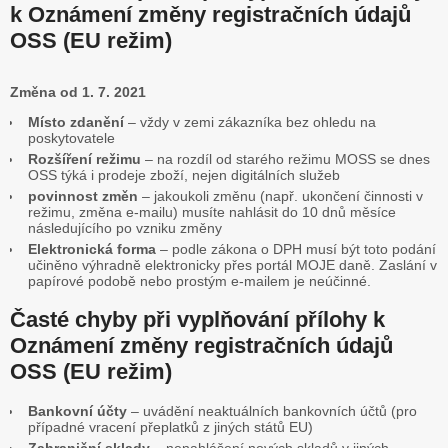
k Oznámení změny registračních údajů
OSS (EU režim)
Změna od 1. 7. 2021
Místo zdanění
– vždy v zemi zákazníka bez ohledu na
poskytovatele
Rozšíření režimu
– na rozdíl od starého režimu MOSS se dnes
OSS týká i prodeje zboží, nejen digitálních služeb
povinnost změn
– jakoukoli změnu (např. ukončení činnosti v
režimu, změna e-mailu) musíte nahlásit do 10 dnů měsíce
následujícího po vzniku změny
Elektronická forma
– podle zákona o DPH musí být toto podání
učiněno výhradně elektronicky přes portál MOJE daně. Zaslání v
papírové podobě nebo prostým e-mailem je neúčinné.
Časté chyby při vyplňování přílohy k
Oznámení změny registračních údajů
OSS (EU režim)
Bankovní účty
– uvádění neaktuálních bankovních účtů (pro
případné vracení přeplatků z jiných států EU)