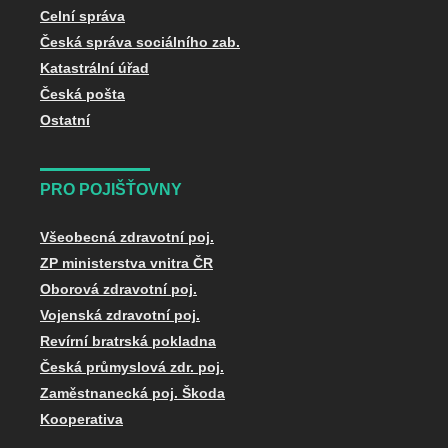
Celní správa
Česká správa sociálního zab.
Katastrální úřad
Česká pošta
Ostatní
PRO POJIŠŤOVNY
Všeobecná zdravotní poj.
ZP ministerstva vnitra ČR
Oborová zdravotní poj.
Vojenská zdravotní poj.
Revírní bratrská pokladna
Česká průmyslová zdr. poj.
Zaměstnanecká poj. Škoda
Kooperativa