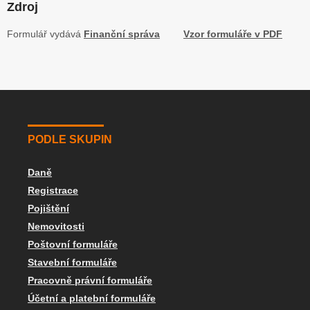
Zdroj
Formulář vydává
Finanční správa
Vzor formuláře v PDF
PODLE SKUPIN
Daně
Registrace
Pojištění
Nemovitosti
Poštovní formuláře
Stavební formuláře
Pracovně právní formuláře
Účetní a platební formuláře