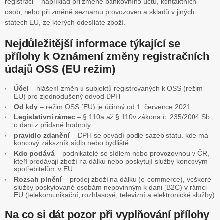
registraci – například při změně bankovního účtu, kontaktních
osob, nebo při změně seznamu provozoven a skladů v jiných
státech EU, ze kterých odesíláte zboží.
Nejdůležitější informace týkající se
přílohy k Oznámení změny registračních
údajů OSS (EU režim)
Účel
– hlášení změn u subjektů registrovaných k OSS (režim
EU) pro zjednodušený odvod DPH
Od kdy
– režim OSS (EU) je účinný od 1. července 2021
Legislativní rámec
–
§ 110a až § 110v zákona č. 235/2004 Sb.,
o dani z přidané hodnoty
pravidlo zdanění
– DPH se odvádí podle sazeb státu, kde má
koncový zákazník sídlo nebo bydliště
Kdo podává
– podnikatelé se sídlem nebo provozovnou v ČR,
kteří prodávají zboží na dálku nebo poskytují služby koncovým
spotřebitelům v EU
Rozsah plnění
– prodej zboží na dálku (e-commerce), veškeré
služby poskytované osobám nepovinným k dani (B2C) v rámci
EU (telekomunikační, rozhlasové, televizní a elektronické služby)
Na co si dát pozor při vyplňování přílohy