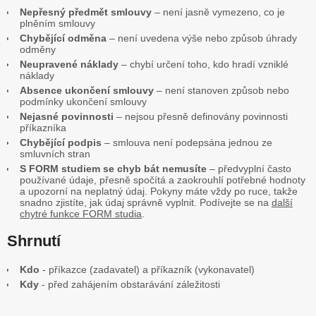
Nepřesný předmět smlouvy
– není jasně vymezeno, co je
plněním smlouvy
Chybějící odměna
– není uvedena výše nebo způsob úhrady
odměny
Neupravené náklady
– chybí určení toho, kdo hradí vzniklé
náklady
Absence ukončení smlouvy
– není stanoven způsob nebo
podmínky ukončení smlouvy
Nejasné povinnosti
– nejsou přesně definovány povinnosti
příkazníka
Chybějící podpis
– smlouva není podepsána jednou ze
smluvních stran
S FORM studiem se chyb bát nemusíte
– předvyplní často
používané údaje, přesně spočítá a zaokrouhlí potřebné hodnoty
a upozorní na neplatný údaj. Pokyny máte vždy po ruce, takže
snadno zjistíte, jak údaj správně vyplnit. Podívejte se na
další
chytré funkce FORM studia
.
Shrnutí
Kdo
- příkazce (zadavatel) a příkazník (vykonavatel)
Kdy
- před zahájením obstarávání záležitosti