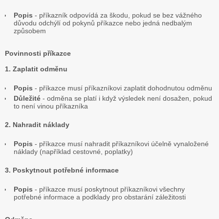
Popis
- příkazník odpovídá za škodu, pokud se bez vážného
důvodu odchýlí od pokynů příkazce nebo jedná nedbalým
způsobem
Povinnosti příkazce
1. Zaplatit odměnu
Popis
- příkazce musí příkazníkovi zaplatit dohodnutou odměnu
Důležité
- odměna se platí i když výsledek není dosažen, pokud
to není vinou příkazníka
2. Nahradit náklady
Popis
- příkazce musí nahradit příkazníkovi účelně vynaložené
náklady (například cestovné, poplatky)
3. Poskytnout potřebné informace
Popis
- příkazce musí poskytnout příkazníkovi všechny
potřebné informace a podklady pro obstarání záležitosti