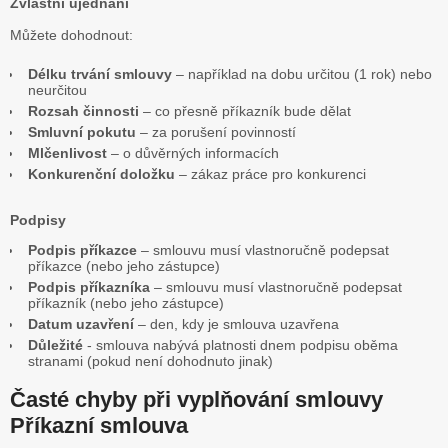
Zvláštní ujednání
Můžete dohodnout:
Délku trvání smlouvy
– například na dobu určitou (1 rok) nebo
neurčitou
Rozsah činnosti
– co přesně příkazník bude dělat
Smluvní pokutu
– za porušení povinností
Mlčenlivost
– o důvěrných informacích
Konkurenční doložku
– zákaz práce pro konkurenci
Podpisy
Podpis příkazce
– smlouvu musí vlastnoručně podepsat
příkazce (nebo jeho zástupce)
Podpis příkazníka
– smlouvu musí vlastnoručně podepsat
příkazník (nebo jeho zástupce)
Datum uzavření
– den, kdy je smlouva uzavřena
Důležité
- smlouva nabývá platnosti dnem podpisu oběma
stranami (pokud není dohodnuto jinak)
Časté chyby při vyplňování smlouvy
Příkazní smlouva