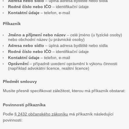
Adresa nebo sídlo
– úplná adresa bydliště nebo sídla
Rodné číslo nebo IČO
– identifikační údaje
Kontaktní údaje
– telefon, e-mail
Příkazník
Jméno a příjmení nebo název
– celé jméno (u fyzické osoby)
nebo obchodní název (u právnické osoby)
Adresa nebo sídlo
– úplná adresa bydliště nebo sídla
Rodné číslo nebo IČO
– identifikační údaje
Kontaktní údaje
– telefon, e-mail
Oprávnění
– případně uvedení oprávnění k výkonu činnosti
(například advokátní licence, realitní licence)
Předmět smlouvy
Musíte přesně specifikovat záležitost, kterou má příkazník obstarat:
Povinnosti příkazníka
Podle
§ 2432 občanského zákoníku
má příkazník následující
povinnosti: