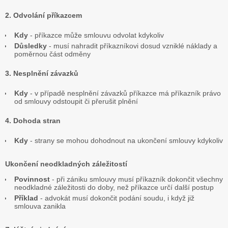
2. Odvolání příkazcem
Kdy
- příkazce může smlouvu odvolat kdykoliv
Důsledky
- musí nahradit příkazníkovi dosud vzniklé náklady a
poměrnou část odměny
3. Nesplnění závazků
Kdy
- v případě nesplnění závazků příkazce má příkazník právo
od smlouvy odstoupit či přerušit plnění
4. Dohoda stran
Kdy
- strany se mohou dohodnout na ukončení smlouvy kdykoliv
Ukončení neodkladných záležitostí
Povinnost
- při zániku smlouvy musí příkazník dokončit všechny
neodkladné záležitosti do doby, než příkazce určí další postup
Příklad
- advokát musí dokončit podání soudu, i když již
smlouva zanikla