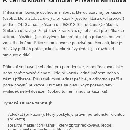
K čemu slouží formulář Příkazní smlouva
Příkazní smlouva je obchodní smlouva, kterou uzavírají příkazce
(osoba, která zadává úkol) a příkazník (osoba, která úkol provádí)
podle § 2430 a násl.
zákona č. 89/2012 Sb., občanský zákoník
.
Smlouva upravuje, že příkazník se zavazuje obstarat pro příkazce
určitou záležitost (nikoli vytvořit konkrétní dílo) a příkazce mu za to
zaplatí odměnu. Příkazní smlouva se používá pro činnosti, kde je
důležitý průběh práce, nikoli konkrétní výsledek (na rozdíl od
smlouvy o dílo).
Příkazní smlouva je vhodná pro poradenské, zprostředkovatelské
nebo správcovské činnosti, kde příkazník jedná jménem nebo v
zájmu příkazce. Příkazník musí jednat pečlivě, s odbornou péčí a
podle pokynů příkazce. Odměna se platí i když požadovaný
výsledek nebyl dosažen (pokud to není vinou příkazníka).
Typické situace zahrnují:
Advokát (příkazník), který poskytuje právní poradenství klientovi
(příkazci)
Realitní makléř (příkazník), který zprostředkovává prodej
nemovitosti pro majitele (příkazce)