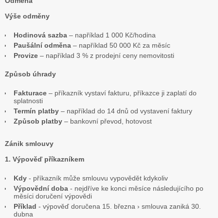
Odměna
Výše odměny
Hodinová sazba
– například 1 000 Kč/hodina
Paušální odměna
– například 50 000 Kč za měsíc
Provize
– například 3 % z prodejní ceny nemovitosti
Způsob úhrady
Fakturace
– příkazník vystaví fakturu, příkazce ji zaplatí do
splatnosti
Termín platby
– například do 14 dnů od vystavení faktury
Způsob platby
– bankovní převod, hotovost
Zánik smlouvy
1. Výpověď příkazníkem
Kdy
- příkazník může smlouvu vypovědět kdykoliv
Výpovědní doba
- nejdříve ke konci měsíce následujícího po
měsíci doručení výpovědi
Příklad
- výpověď doručena 15. března › smlouva zaniká 30.
dubna