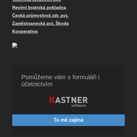
Revírní bratrská pokladna
Česká průmyslová zdr. poj.
Zaměstnanecká poj. Škoda
Kooperativa
Pomůžeme vám s formuláři i
účetnictvím
To mě zajímá