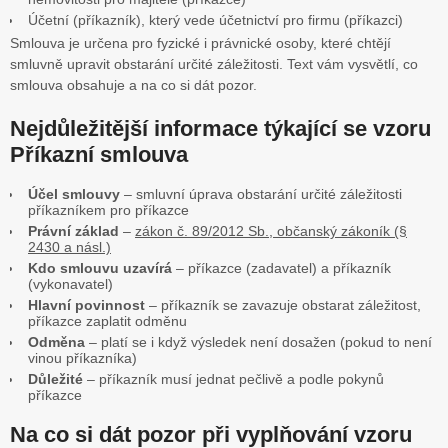
Účetní (příkazník), který vede účetnictví pro firmu (příkazci)
Smlouva je určena pro fyzické i právnické osoby, které chtějí
smluvně upravit obstarání určité záležitosti. Text vám vysvětlí, co
smlouva obsahuje a na co si dát pozor.
Nejdůležitější informace týkající se vzoru
Příkazní smlouva
Účel smlouvy
– smluvní úprava obstarání určité záležitosti
příkazníkem pro příkazce
Právní základ
–
zákon č. 89/2012 Sb., občanský zákoník (§
2430 a násl.)
Kdo smlouvu uzavírá
– příkazce (zadavatel) a příkazník
(vykonavatel)
Hlavní povinnost
– příkazník se zavazuje obstarat záležitost,
příkazce zaplatit odměnu
Odměna
– platí se i když výsledek není dosažen (pokud to není
vinou příkazníka)
Důležité
– příkazník musí jednat pečlivě a podle pokynů
příkazce
Na co si dát pozor při vyplňování vzoru