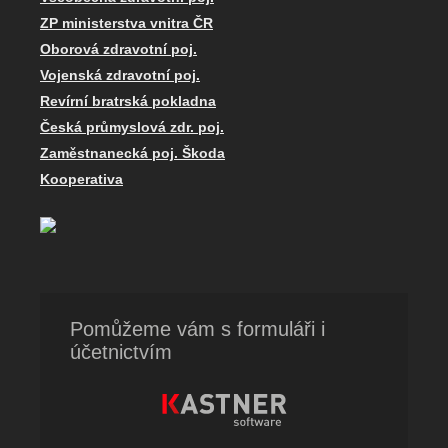
ZP ministerstva vnitra ČR
Oborová zdravotní poj.
Vojenská zdravotní poj.
Revírní bratrská pokladna
Česká průmyslová zdr. poj.
Zaměstnanecká poj. Škoda
Kooperativa
Pomůžeme vám s formuláři i
účetnictvím