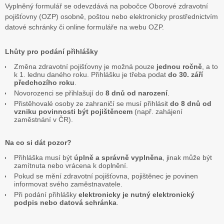
Vyplněný formulář se odevzdává na pobočce Oborové zdravotní
pojišťovny (OZP) osobně, poštou nebo elektronicky prostřednictvím
datové schránky či online formuláře na webu OZP.
Lhůty pro podání přihlášky
Změna zdravotní pojišťovny je možná pouze
jednou ročně
, a to
k 1. lednu daného roku. Přihlášku je třeba podat
do 30. září
předchozího roku
.
Novorozenci se přihlašují do
8 dnů od narození
.
Přistěhovalé osoby ze zahraničí se musí přihlásit
do 8 dnů od
vzniku povinnosti být pojištěncem
(např. zahájení
zaměstnání v ČR).
Na co si dát pozor?
Přihláška musí být
úplně a správně vyplněna
, jinak může být
zamítnuta nebo vrácena k doplnění.
Pokud se mění zdravotní pojišťovna, pojištěnec je povinen
informovat svého zaměstnavatele.
Při podání přihlášky
elektronicky je nutný elektronický
podpis nebo datová schránka
.