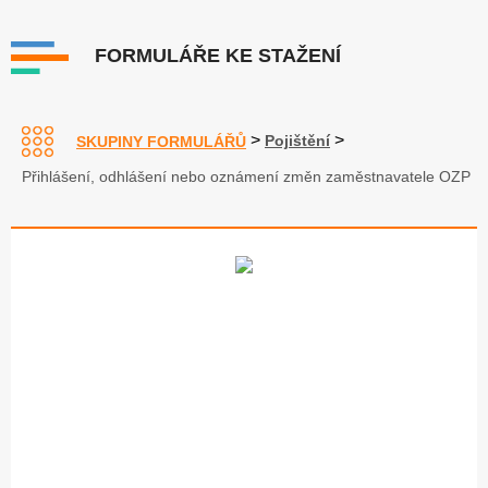
FORMULÁŘE KE STAŽENÍ
>
>
Pojištění
SKUPINY FORMULÁŘŮ
Přihlášení, odhlášení nebo oznámení změn zaměstnavatele OZP