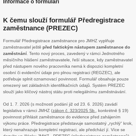
Informace o formuláři
K čemu slouží formulář Předregistrace
zaměstnance (PREZEC)
Formulář Předregistrace zaměstnance pro JMHZ vyplňuje
zaměstnavatel ještě
před faktickým nástupem zaměstnance do
zaměstnání
. Tento nový proces, zavedený v rámci Jednotného
měsíčního hlášení zaměstnavatele, řeší situace, kdy zaměstnavatel
před nástupem nového pracovníka nemá k dispozici kompletní
osobní či evidenční údaje pro plnou registraci (REGZEC), ale
potřebuje splnit oznamovací povinnost. Formulář obsahuje pouze
omezený set základních identifikačních údajů. Systém PREZEC
slouží jako klíčový nástroj státu proti nelegálnímu zaměstnávání.
Od 1. 7. 2026 (s možností podání již od 23. 6. 2026) zavádí
legislativa v rámci JMHZ (
zákon č. 323/2025 Sb.
, konkrétně § 19)
povinnost přihlásit zaměstnance do evidence před zahájením
výkonu práce. Předregistrace představuje samostatný „rychlý“ krok,
který nenahrazuje kompletní registraci, ale předchází jí. Více se