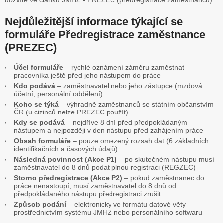
dozvíte ve článku
JMHZ - PREZEC (předregistrace zaměstnanců).
Nejdůležitější informace týkající se
formuláře Předregistrace zaměstnance
(PREZEC)
Účel formuláře
– rychlé oznámení záměru zaměstnat
pracovníka ještě před jeho nástupem do práce
Kdo podává
– zaměstnavatel nebo jeho zástupce (mzdová
účetní, personální oddělení)
Koho se týká
– výhradně zaměstnanců se státním občanstvím
ČR (u cizinců nelze PREZEC použít)
Kdy se podává
– nejdříve 8 dní před předpokládaným
nástupem a nejpozději v den nástupu před zahájením práce
Obsah formuláře
– pouze omezený rozsah dat (6 základních
identifikačních a časových údajů)
Následná povinnost (Akce P1)
– po skutečném nástupu musí
zaměstnavatel do 8 dnů podat plnou registraci (REGZEC)
Storno předregistrace (Akce P2)
– pokud zaměstnanec do
práce nenastoupí, musí zaměstnavatel do 8 dnů od
předpokládaného nástupu předregistraci zrušit
Způsob podání
– elektronicky ve formátu datové věty
prostřednictvím systému JMHZ nebo personálního softwaru