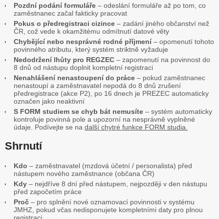
Pozdní podání formuláře
– odeslání formuláře až po tom, co
zaměstnanec začal fakticky pracovat
Pokus o předregistraci cizince
– zadání jiného občanství než
ČR, což vede k okamžitému odmítnutí datové věty
Chybějící nebo nesprávné rodné příjmení
– opomenutí tohoto
povinného atributu, který systém striktně vyžaduje
Nedodržení lhůty pro REGZEC
– zapomenutí na povinnost do
8 dnů od nástupu doplnit kompletní registraci
Nenahlášení nenastoupení do práce
– pokud zaměstnanec
nenastoupí a zaměstnavatel nepodá do 8 dnů zrušení
předregistrace (akce P2), po 16 dnech je PREZEC automaticky
označen jako neaktivní
S FORM studiem se chyb bát nemusíte
– systém automaticky
kontroluje povinná pole a upozorní na nesprávně vyplněné
údaje. Podívejte se na
další chytré funkce FORM studia.
Shrnutí
Kdo
– zaměstnavatel (mzdová účetní / personalista) před
nástupem nového zaměstnance (občana ČR)
Kdy
– nejdříve 8 dní před nástupem, nejpozději v den nástupu
před započetím práce
Proč
– pro splnění nové oznamovací povinnosti v systému
JMHZ, pokud včas nedisponujete kompletními daty pro plnou
registraci