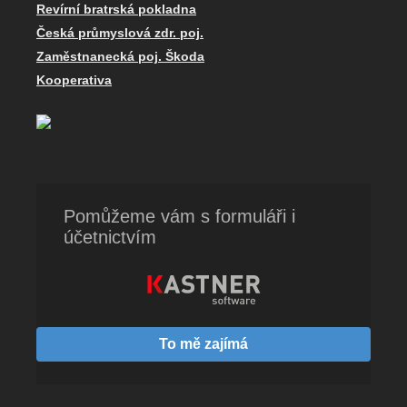
Revírní bratrská pokladna
Česká průmyslová zdr. poj.
Zaměstnanecká poj. Škoda
Kooperativa
Pomůžeme vám s formuláři i
účetnictvím
To mě zajímá