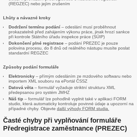
(REGZEC) nebo jejím zrušením
Lhůty a návazné kroky
Dodržení termínu podání
– odeslání musí proběhnout
prokazatelně před zahájením výkonu práce, jinak hrozí sankce
při kontrole Státního úřadu inspekce práce (SÚIP)
Dokončení plné registrace
– podání PREZEC je pouze
polovina procesu, do 8 dnů od reálného nástupu musíte poslat
standardní REGZEC
Způsoby podání formuláře
Elektronicky
– přímým odesláním ze mzdového softwaru nebo
importem XML souboru na ePortál ČSSZ
Datová věta
– formulář vyžaduje striktní strukturu XML
předepsanou pro systém JMHZ
Náš tip
– formulář lze pohodlně vyplnit také v aplikaci FORM
studio, která automaticky kontroluje povinné údaje a upozorní na
případné chyby. Objevte
další výhody FORM studia.
Časté chyby při vyplňování formuláře
Předregistrace zaměstnance (PREZEC)