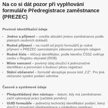
Na co si dát pozor při vyplňování
formuláře Předregistrace zaměstnance
(PREZEC)
Povinné identifikační údaje
Jméno a příjmení
– uveďte aktuální jméno zaměstnance podle
platných osobních dokladů
Rodné příjmení
– na rozdíl od jiných formulářů je rodné
příjmení v PREZEC samostatným zákonem povinným údajem
Rodné číslo
– klíčový identifikátor, podle kterého ČSSZ ověřuje
osobu v Registru obyvatel (ROB)
Místo narození
– povinný údaj sloužící k jednoznačné
identifikaci a porovnání s budoucí plnou registrací
Státní občanství
– formulář akceptuje pouze kód „CZ“. Pro jiná
občanství systém podání odmítne
Časové a systémové údaje
Předpokládaný den nástupu
– datum, kdy má zaměstnanec
začít vykonávat práci (začátek poměru)
GUID formuláře
– jedinečný technický identifikátor podání, který
slouží k provázání předregistrace s následnou registrací