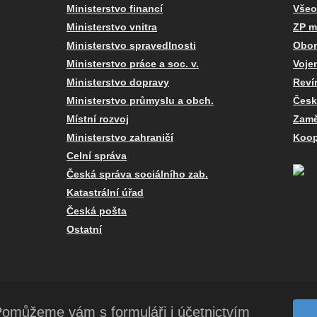
Ministerstvo financí
Všeo
Ministerstvo vnitra
ZP m
Ministerstvo spravedlnosti
Obor
Ministerstvo práce a soc. v.
Voje
Ministerstvo dopravy
Reví
Ministerstvo průmyslu a obch.
Česk
Místní rozvoj
Zamě
Ministerstvo zahraničí
Koop
Celní správa
Česká správa sociálního zab.
Katastrální úřad
Česká pošta
Ostatní
omůžeme vám s formuláři i účetnictvím