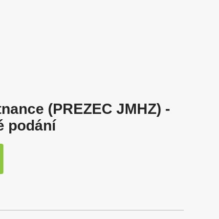
tnance (PREZEC JMHZ) -
é podání