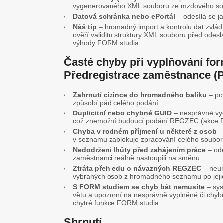
vygenerovaného XML souboru ze mzdového so
Datová schránka nebo ePortál
– odesílá se j
Náš tip
– hromadný import a kontrolu dat zvlád
ověří validitu struktury XML souboru před ode
výhody FORM studia.
Časté chyby při vyplňování f
Předregistrace zaměstnance 
Zahrnutí cizince do hromadného balíku
– po
způsobí pád celého podání
Duplicitní nebo chybné GUID
– nesprávné vyg
což znemožní budoucí podání REGZEC (akce P
Chyba v rodném příjmení u některé z osob
–
v seznamu zablokuje zpracování celého soubo
Nedodržení lhůty před zahájením práce
– ode
zaměstnanci reálně nastoupili na směnu
Ztráta přehledu o návazných REGZEC
– neuh
vybraných osob z hromadného seznamu po jeji
S FORM studiem se chyb bát nemusíte
– sys
větu a upozorní na nesprávně vyplněné či chyb
chytré funkce FORM studia.
Shrnutí