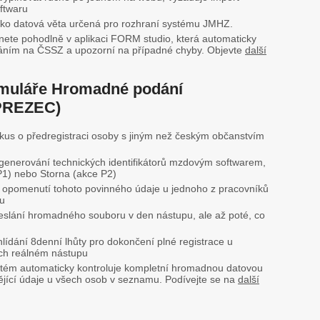
ftwaru
ako datová věta určená pro rozhraní systému JMHZ.
nete pohodlně v aplikaci FORM studio, která automaticky
sláním na ČSSZ a upozorní na případné chyby. Objevte
další
ormuláře Hromadné podání
(PREZEC)
kus o předregistraci osoby s jiným než českým občanstvím
enerování technických identifikátorů mzdovým softwarem,
1) nebo Storna (akce P2)
 opomenutí tohoto povinného údaje u jednoho z pracovníků
ru
slání hromadného souboru v den nástupu, ale až poté, co
lídání 8denní lhůty pro dokončení plné registrace u
ch reálném nástupu
tém automaticky kontroluje kompletní hromadnou datovou
ějící údaje u všech osob v seznamu. Podívejte se na
další