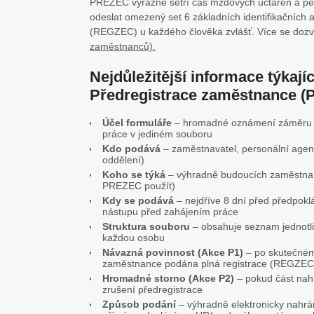
PREZEC výrazně šetří čas mzdových účtáren a pe
odeslat omezený set 6 základních identifikačních 
(REGZEC) u každého člověka zvlášť. Více se dozv
zaměstnanců).
Nejdůležitější informace týkaj
Předregistrace zaměstnance 
Účel formuláře
– hromadné oznámení záměru za
práce v jediném souboru
Kdo podává
– zaměstnavatel, personální agen
oddělení)
Koho se týká
– výhradně budoucích zaměstnan
PREZEC použít)
Kdy se podává
– nejdříve 8 dní před předpok
nástupu před zahájením práce
Struktura souboru
– obsahuje seznam jednotliv
každou osobu
Návazná povinnost (Akce P1)
– po skutečném
zaměstnance podána plná registrace (REGZEC
Hromadné storno (Akce P2)
– pokud část nah
zrušení předregistrace
Způsob podání
– výhradně elektronicky nahr