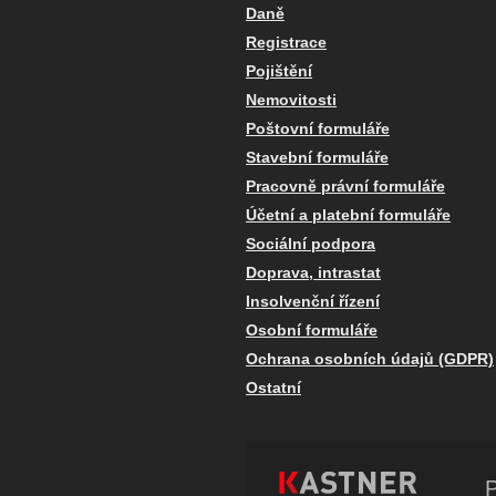
Daně
Registrace
Pojištění
Nemovitosti
Poštovní formuláře
Stavební formuláře
Pracovně právní formuláře
Účetní a platební formuláře
Sociální podpora
Doprava, intrastat
Insolvenční řízení
Osobní formuláře
Ochrana osobních údajů (GDPR)
Ostatní
P