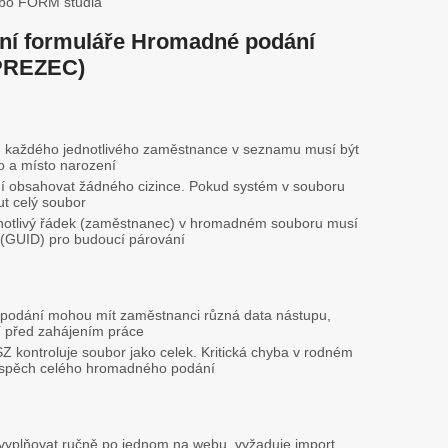
bo FORM studia
vání formuláře Hromadné podání
(PREZEC)
 každého jednotlivého zaměstnance v seznamu musí být
o a místo narození
 obsahovat žádného cizince. Pokud systém v souboru
ut celý soubor
notlivý řádek (zaměstnanec) v hromadném souboru musí
or (GUID) pro budoucí párování
odání mohou mít zaměstnanci různá data nástupu,
 před zahájením práce
Z kontroluje soubor jako celek. Kritická chyba v rodném
úspěch celého hromadného podání
yplňovat ručně po jednom na webu, vyžaduje import