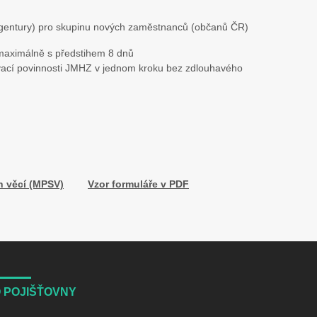
 agentury) pro skupinu nových zaměstnanců (občanů ČR)
aximálně s předstihem 8 dnů
ací povinnosti JMHZ v jednom kroku bez zdlouhavého
h věcí (MPSV)
Vzor formuláře v PDF
 POJIŠŤOVNY