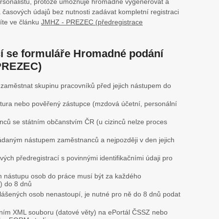
rsonalistů, protože umožňuje hromadně vygenerovat a
a časových údajů bez nutnosti zadávat kompletní registraci
íte ve článku
JMHZ - PREZEC (předregistrace
ící se formuláře Hromadné podání
(PREZEC)
městnat skupinu pracovníků před jejich nástupem do
tura nebo pověřený zástupce (mzdová účetní, personální
ců se státním občanstvím ČR (u cizinců nelze proces
ládaným nástupem zaměstnanců a nejpozději v den jejich
ých předregistrací s povinnými identifikačními údaji pro
 nástupu osob do práce musí být za každého
) do 8 dnů
lášených osob nenastoupí, je nutné pro ně do 8 dnů podat
áním XML souboru (datové věty) na ePortál ČSSZ nebo