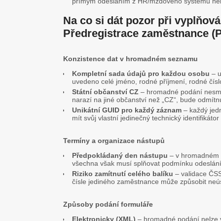
přímým odesláním z HR/mzdového systému ne
Na co si dát pozor při vyplňo
Předregistrace zaměstnance 
Konzistence dat v hromadném seznamu
Kompletní sada údajů pro každou osobu
– u
uvedeno celé jméno, rodné příjmení, rodné čísl
Státní občanství CZ
– hromadné podání nesmí
narazí na jiné občanství než „CZ“, bude odmítn
Unikátní GUID pro každý záznam
– každý jed
mít svůj vlastní jedinečný technický identifikát
Termíny a organizace nástupů
Předpokládaný den nástupu
– v hromadném p
všechna však musí splňovat podmínku odeslání
Riziko zamítnutí celého balíku
– validace ČSS
čísle jediného zaměstnance může způsobit ne
Způsoby podání formuláře
Elektronicky (XML)
– hromadné podání nelze v