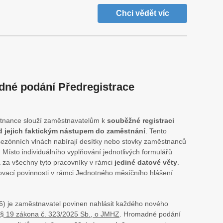
Chci vědět víc
dné podání Předregistrace
tnance slouží zaměstnavatelům k
souběžné registraci
d jejich faktickým nástupem do zaměstnání
. Tento
v sezónních vlnách nabírají desítky nebo stovky zaměstnanců
. Místo individuálního vyplňování jednotlivých formulářů
za všechny tyto pracovníky v rámci
jediné datové věty
.
vací povinnosti v rámci Jednotného měsíčního hlášení
26) je zaměstnavatel povinen nahlásit každého nového
§ 19 zákona č. 323/2025 Sb., o JMHZ
. Hromadné podání