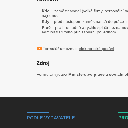
Kdo
– zaměstnavatel (velké firmy, personální
najednou
Kdy
– před nástupem zaměstnanců do práce, m
Proč
– pro hromadné a rychlé splnění oznamov
administrativního přihlašování po jednom
Formulář umožnuje
elektronické podání
Zdroj
Formulář vydává
Ministerstvo práce a sociálníc
PODLE VYDAVATELE
PRO