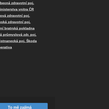
becná zdravotní poj.
inisterstva vnitra ČR
ová zdravotní poj.
nská zdravotní poj.
rní bratrská pokladna
á průmyslová zdr. poj.
stnanecká poj. Škoda
erativa
To mě zajímá