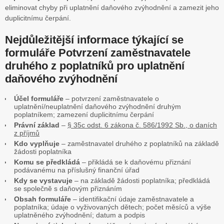
eliminovat chyby při uplatnění daňového zvýhodnění a zamezit jeho
duplicitnímu čerpání.
Nejdůležitější informace týkající se
formuláře Potvrzení zaměstnavatele
druhého z poplatníků pro uplatnění
daňového zvýhodnění
Účel formuláře
– potvrzení zaměstnavatele o
uplatnění/neuplatnění daňového zvýhodnění druhým
poplatníkem; zamezení duplicitnímu čerpání
Právní základ
–
§ 35c odst. 6 zákona č. 586/1992 Sb., o daních
z příjmů
Kdo vyplňuje
– zaměstnavatel druhého z poplatníků na základě
žádosti poplatníka
Komu se předkládá
– přikládá se k daňovému přiznání
podávanému na příslušný finanční úřad
Kdy se vystavuje
– na základě žádosti poplatníka; předkládá
se společně s daňovým přiznáním
Obsah formuláře
– identifikační údaje zaměstnavatele a
poplatníka; údaje o vyživovaných dětech; počet měsíců a výše
uplatněného zvýhodnění; datum a podpis