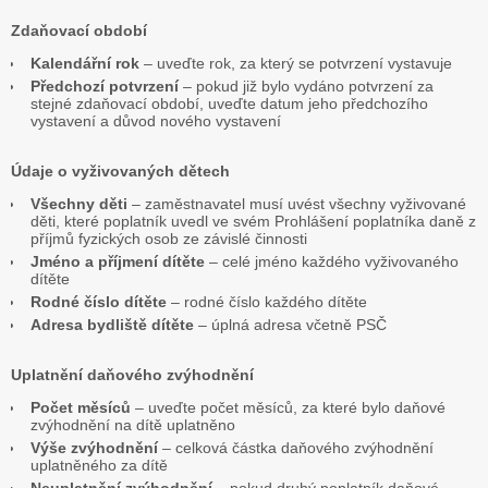
Zdaňovací období
Kalendářní rok
– uveďte rok, za který se potvrzení vystavuje
Předchozí potvrzení
– pokud již bylo vydáno potvrzení za
stejné zdaňovací období, uveďte datum jeho předchozího
vystavení a důvod nového vystavení
Údaje o vyživovaných dětech
Všechny děti
– zaměstnavatel musí uvést všechny vyživované
děti, které poplatník uvedl ve svém Prohlášení poplatníka daně z
příjmů fyzických osob ze závislé činnosti
Jméno a příjmení dítěte
– celé jméno každého vyživovaného
dítěte
Rodné číslo dítěte
– rodné číslo každého dítěte
Adresa bydliště dítěte
– úplná adresa včetně PSČ
Uplatnění daňového zvýhodnění
Počet měsíců
– uveďte počet měsíců, za které bylo daňové
zvýhodnění na dítě uplatněno
Výše zvýhodnění
– celková částka daňového zvýhodnění
uplatněného za dítě