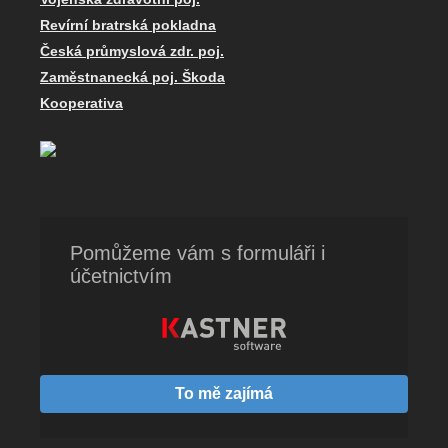
Revírní bratrská pokladna
Česká průmyslová zdr. poj.
Zaměstnanecká poj. Škoda
Kooperativa
Pomůžeme vám s formuláři i
účetnictvím
To mě zajímá