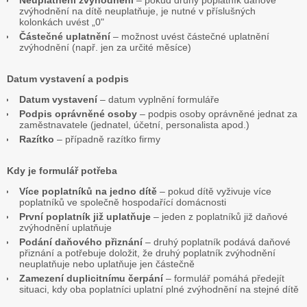
Neuplatnění zvýhodnění
– pokud druhý poplatník daňové
zvýhodnění na dítě neuplatňuje, je nutné v příslušných
kolonkách uvést „0"
Částečné uplatnění
– možnost uvést částečné uplatnění
zvýhodnění (např. jen za určité měsíce)
Datum vystavení a podpis
Datum vystavení
– datum vyplnění formuláře
Podpis oprávněné osoby
– podpis osoby oprávněné jednat za
zaměstnavatele (jednatel, účetní, personalista apod.)
Razítko
– případně razítko firmy
Kdy je formulář potřeba
Více poplatníků na jedno dítě
– pokud dítě vyživuje více
poplatníků ve společně hospodařící domácnosti
První poplatník již uplatňuje
– jeden z poplatníků již daňové
zvýhodnění uplatňuje
Podání daňového přiznání
– druhý poplatník podává daňové
přiznání a potřebuje doložit, že druhý poplatník zvýhodnění
neuplatňuje nebo uplatňuje jen částečně
Zamezení duplicitnímu čerpání
– formulář pomáhá předejít
situaci, kdy oba poplatníci uplatní plné zvýhodnění na stejné dítě