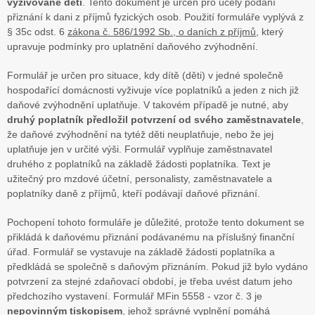
vyživované děti
. Tento dokument je určen pro účely podání
přiznání k dani z příjmů fyzických osob. Použití formuláře vyplývá z
§ 35c odst. 6
zákona č. 586/1992 Sb., o daních z příjmů
, který
upravuje podmínky pro uplatnění daňového zvýhodnění.
Formulář je určen pro situace, kdy dítě (děti) v jedné společně
hospodařící domácnosti vyživuje více poplatníků a jeden z nich již
daňové zvýhodnění uplatňuje. V takovém případě je nutné, aby
druhý poplatník předložil potvrzení od svého zaměstnavatele
,
že daňové zvýhodnění na tytéž děti neuplatňuje, nebo že jej
uplatňuje jen v určité výši. Formulář vyplňuje zaměstnavatel
druhého z poplatníků na základě žádosti poplatníka. Text je
užitečný pro mzdové účetní, personalisty, zaměstnavatele a
poplatníky daně z příjmů, kteří podávají daňové přiznání.
Pochopení tohoto formuláře je důležité, protože tento dokument se
přikládá k daňovému přiznání podávanému na příslušný finanční
úřad. Formulář se vystavuje na základě žádosti poplatníka a
předkládá se společně s daňovým přiznáním. Pokud již bylo vydáno
potvrzení za stejné zdaňovací období, je třeba uvést datum jeho
předchozího vystavení. Formulář MFin 5558 - vzor č. 3 je
nepovinným tiskopisem
, jehož správné vyplnění pomáhá