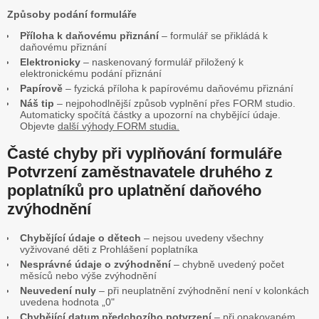
Způsoby podání formuláře
Příloha k daňovému přiznání
– formulář se přikládá k
daňovému přiznání
Elektronicky
– naskenovaný formulář přiložený k
elektronickému podání přiznání
Papírově
– fyzická příloha k papírovému daňovému přiznání
Náš tip
– nejpohodlnější způsob vyplnění přes FORM studio.
Automaticky spočítá částky a upozorní na chybějící údaje.
Objevte
další výhody FORM studia.
Časté chyby při vyplňování formuláře
Potvrzení zaměstnavatele druhého z
poplatníků pro uplatnění daňového
zvýhodnění
Chybějící údaje o dětech
– nejsou uvedeny všechny
vyživované děti z Prohlášení poplatníka
Nesprávné údaje o zvýhodnění
– chybně uvedený počet
měsíců nebo výše zvýhodnění
Neuvedení nuly
– při neuplatnění zvýhodnění není v kolonkách
uvedena hodnota „0"
Chybějící datum předchozího potvrzení
– při opakovaném