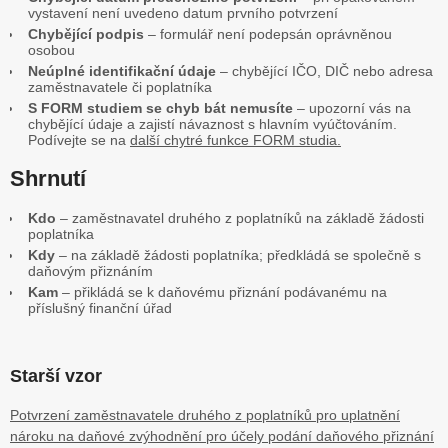
vystavení není uvedeno datum prvního potvrzení
Chybějící podpis
– formulář není podepsán oprávněnou
osobou
Neúplné identifikační údaje
– chybějící IČO, DIČ nebo adresa
zaměstnavatele či poplatníka
S FORM studiem se chyb bát nemusíte
– upozorní vás na
chybějící údaje a zajistí návaznost s hlavním vyúčtováním.
Podívejte se na
další chytré funkce FORM studia.
Shrnutí
Kdo
– zaměstnavatel druhého z poplatníků na základě žádosti
poplatníka
Kdy
– na základě žádosti poplatníka; předkládá se společně s
daňovým přiznáním
Kam
– přikládá se k daňovému přiznání podávanému na
příslušný finanční úřad
Starší vzor
Potvrzení zaměstnavatele druhého z poplatníků pro uplatnění
nároku na daňové zvýhodnění pro účely podání daňového přiznání