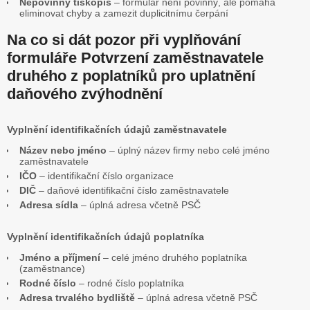
Nepovinný tiskopis
– formulář není povinný, ale pomáhá
eliminovat chyby a zamezit duplicitnímu čerpání
Na co si dát pozor při vyplňování
formuláře Potvrzení zaměstnavatele
druhého z poplatníků pro uplatnění
daňového zvýhodnění
Vyplnění identifikačních údajů zaměstnavatele
Název nebo jméno
– úplný název firmy nebo celé jméno
zaměstnavatele
IČO
– identifikační číslo organizace
DIČ
– daňové identifikační číslo zaměstnavatele
Adresa sídla
– úplná adresa včetně PSČ
Vyplnění identifikačních údajů poplatníka
Jméno a příjmení
– celé jméno druhého poplatníka
(zaměstnance)
Rodné číslo
– rodné číslo poplatníka
Adresa trvalého bydliště
– úplná adresa včetně PSČ