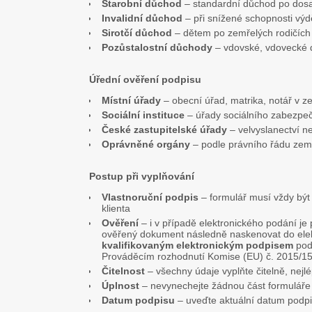
Starobní důchod
– standardní důchod po dos
Invalidní důchod
– při snížené schopnosti výd
Sirotčí důchod
– dětem po zemřelých rodičích 
Pozůstalostní důchody
– vdovské, vdovecké
Úřední ověření podpisu
Místní úřady
– obecní úřad, matrika, notář v z
Sociální instituce
– úřady sociálního zabezpeč
České zastupitelské úřady
– velvyslanectví n
Oprávněné orgány
– podle právního řádu zem
Postup při vyplňování
Vlastnoruční podpis
– formulář musí vždy bý
klienta
Ověření
– i v případě elektronického podání je 
ověřený dokument následně naskenovat do elek
kvalifikovaným elektronickým podpisem
podl
Prováděcím rozhodnutí Komise (EU) č. 2015/1
Čitelnost
– všechny údaje vyplňte čitelně, nejl
Úplnost
– nevynechejte žádnou část formuláře
Datum podpisu
– uveďte aktuální datum podp