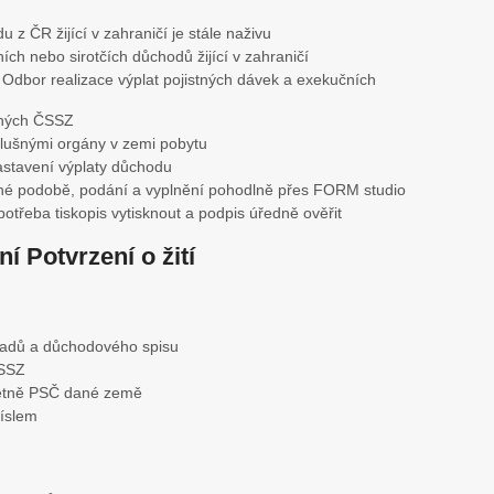
 z ČR žijící v zahraničí je stále naživu
ních nebo sirotčích důchodů žijící v zahraničí
Odbor realizace výplat pojistných dávek a exekučních
ených ČSSZ
slušnými orgány v zemi pobytu
stavení výplaty důchodu
těné podobě, podání a vyplnění pohodlně přes FORM studio
potřeba tiskopis vytisknout a podpis úředně ověřit
í Potvrzení o žití
ladů a důchodového spisu
ČSSZ
četně PSČ dané země
číslem