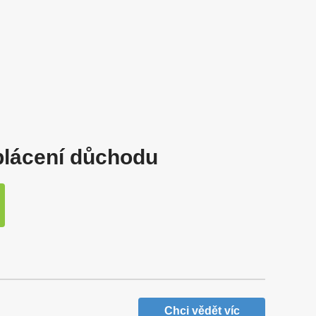
yplácení důchodu
Chci vědět víc