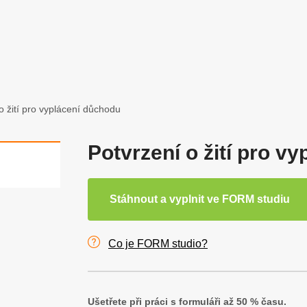
o žití pro vyplácení důchodu
Potvrzení o žití pro v
Stáhnout a vyplnit ve FORM studiu
Co je FORM studio?
Ušetřete při práci s formuláři až 50 % času.