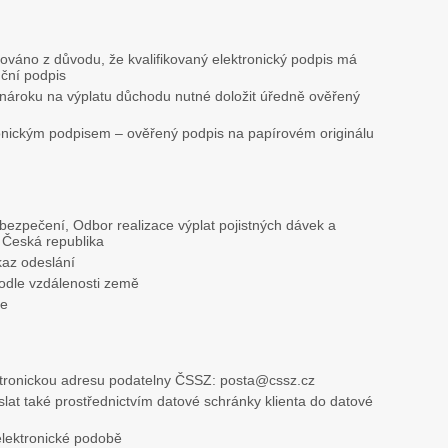
ováno z důvodu, že kvalifikovaný elektronický podpis má
uční podpis
ní nároku na výplatu důchodu nutné doložit úředně ověřený
ronickým podpisem – ověřený podpis na papírovém originálu
bezpečení, Odbor realizace výplat pojistných dávek a
 Česká republika
kaz odeslání
podle vzdálenosti země
ře
ektronickou adresu podatelny ČSSZ: posta@cssz.cz
lat také prostřednictvím datové schránky klienta do datové
elektronické podobě