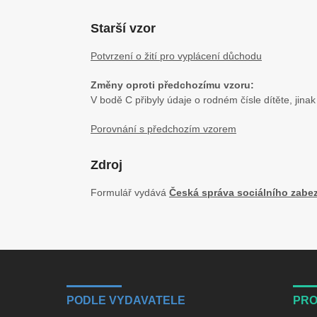
Starší vzor
Potvrzení o žití pro vyplácení důchodu
Změny oproti předchozímu vzoru:
V bodě C přibyly údaje o rodném čísle dítěte, jina
Porovnání s předchozím vzorem
Zdroj
Formulář vydává
Česká správa sociálního zabe
PODLE VYDAVATELE
PRO