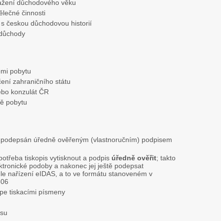
ažení důchodového věku
ělečné činnosti
s českou důchodovou historií
 důchody
emi pobytu
ení zahraničního státu
ebo konzulát ČR
ě pobytu
t podepsán úředně ověřeným (vlastnoručním) podpisem
potřeba tiskopis vytisknout a podpis
úředně ověřit
; takto
tronické podoby a nakonec jej ještě podepsat
e nařízení eIDAS, a to ve formátu stanoveném v
506
épe tiskacími písmeny
isu