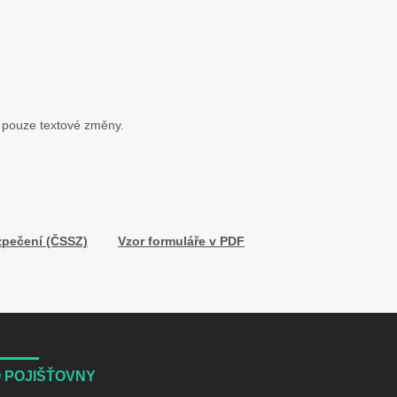
k pouze textové změny.
zpečení (ČSSZ)
Vzor formuláře v PDF
 POJIŠŤOVNY