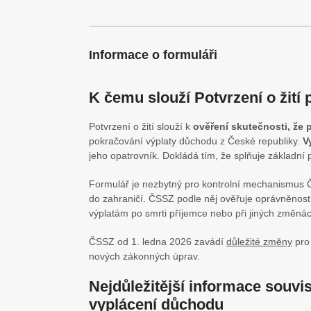
Informace o formuláři
K čemu slouží Potvrzení o žití
Potvrzení o žití slouží k
ověření skutečnosti, že 
pokračování výplaty důchodu z České republiky.
V
jeho opatrovník. Dokládá tím, že splňuje základn
Formulář je nezbytný pro kontrolní mechanismus 
do zahraničí. ČSSZ podle něj ověřuje oprávněno
výplatám po smrti příjemce nebo při jiných změnác
ČSSZ od 1. ledna 2026 zavádí
důležité změny
pro 
nových zákonných úprav.
Nejdůležitější informace souvis
vyplácení důchodu