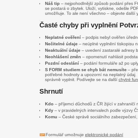
Náš tip
– nejpohodlnější způsob podání přes F
se postará o zbytek. Uloží, vytiskne, odešle PD
umožňuje. To ale není všechno – objevte další
Časté chyby při vyplnění Potvr
Neplatné ověření
– podpis nebyl ověřen úřed
Nečitelné údaje
– neúplné vyplnění tiskopisu n
Neaktuální údaje
– uvedení zastaralé adresy b
Neohlášení změn
– opomenutí nahlásit podstat
Pozdní odeslání
– podání formuláře až po upl
S FORM studiem se chyb bát nemusíte
– pře
potřebné hodnoty a upozorní na neplatný údaj. 
správně vyplnit. Podívejte se na další
chytré fu
Shrnutí
Kdo
– příjemci důchodů z ČR žijící v zahraničí n
Kdy
– v pravidelných intervalech podle výzvy 
Komu
– České správě sociálního zabezpečení, 
Formulář umožnuje
elektronické podání