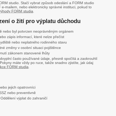
ORM studio. Stačí vybrat způsob odeslání a FORM studio
F e-mailem, nebo elektronicky správné instituci, pokud to
výhody FORM studia
.
zení o žití pro výplatu důchodu
ně nebo byl potvrzen neoprávněným orgánem
ebo zápis informací, které nelze přečíst
ydliště nebo neplatného rodinného stavu
né změny v osobní situaci pojištěnce
ynutí zákonem stanovené lhůty
dvyplní často používané údaje, přesně spočítá a zaokrouhlí
Pokyny máte vždy po ruce, takže snadno zjistíte, jak údaj
nkce FORM studia
.
ebo jejich opatrovníci
ČSSZ nebo preventivně
Oddělení výplat do zahraničí