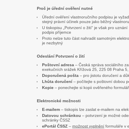
Proč je úřední ověření nutné
Úřední ověření vlastnoručního podpisu je vyžad
stejný právní účinek pouze jako běžný vlastnor
U tiskopisu „Potvrzení o žití“ je však pro uzná
podpis příjemce
Proto nelze tuto část nahradit samotným elekt
je nezbytný
Odeslání Potvrzení o žití
Poštovní adresa
– Česká správa sociálního za
exekučních srážek Křížová 25, 225 08 Praha 5,
Doporučená pošta
– pro jistotu doručení a dů
Lhůta doručení
– počítejte s poštovní dobou 
Kopie
– ponechejte si kopii ověřeného formulá
Elektronické možnosti
E-mailem
– tiskopis lze zaslat e-mailem na el
Datovou schránkou
– potvrzení je možné odes
schránky ČSSZ
ePortál ČSSZ
–
možnost vyplnění
formuláře v 