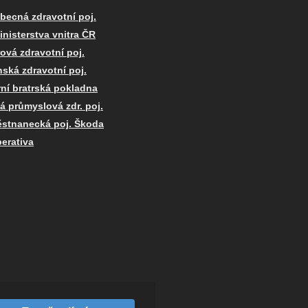
becná zdravotní poj.
inisterstva vnitra ČR
ová zdravotní poj.
nská zdravotní poj.
rní bratrská pokladna
á průmyslová zdr. poj.
stnanecká poj. Škoda
erativa