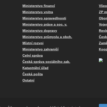
Ministerstvo financí
Všeo
Ministerstvo vnitra
ZP m
Ministerstvo spravedlnosti
Obor
Ministerstvo práce a soc. v.
Voje
Ministerstvo dopravy
Reví
Ministerstvo průmyslu a obch.
Česk
Místní rozvoj
Zamě
Ministerstvo zahraničí
Koop
Celní správa
Česká správa sociálního zab.
Katastrální úřad
Česká pošta
Ostatní