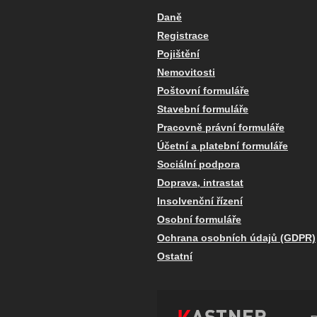
Daně
Registrace
Pojištění
Nemovitosti
Poštovní formuláře
Stavební formuláře
Pracovně právní formuláře
Účetní a platební formuláře
Sociální podpora
Doprava, intrastat
Insolvenční řízení
Osobní formuláře
Ochrana osobních údajů (GDPR)
Ostatní