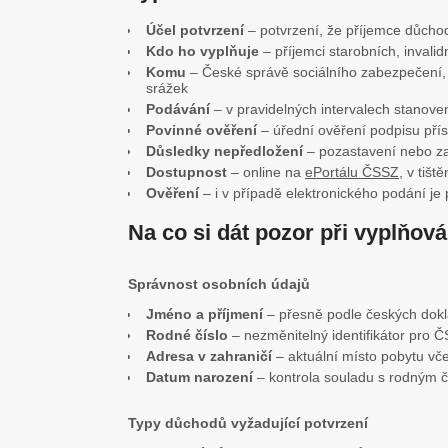
Účel potvrzení
– potvrzení, že příjemce důchodu
Kdo ho vyplňuje
– příjemci starobních, invalid
Komu
– České správě sociálního zabezpečení, 
srážek
Podávání
– v pravidelných intervalech stanov
Povinné ověření
– úřední ověření podpisu pří
Důsledky nepředložení
– pozastavení nebo za
Dostupnost
– online na
ePortálu ČSSZ
, v tiš
Ověření
– i v případě elektronického podání je 
Na co si dát pozor při vyplňován
Správnost osobních údajů
Jméno a příjmení
– přesně podle českých dok
Rodné číslo
– nezměnitelný identifikátor pro 
Adresa v zahraničí
– aktuální místo pobytu v
Datum narození
– kontrola souladu s rodným 
Typy důchodů vyžadující potvrzení