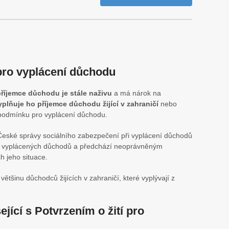
 pro vyplácení důchodu
příjemce důchodu je stále naživu
a má nárok na
yplňuje ho příjemce důchodu žijící v zahraničí
nebo
í podmínku pro vyplácení důchodu.
České správy sociálního zabezpečení při vyplácení důchodů
st vyplácených důchodů a předchází neoprávněným
h jeho situace.
většinu důchodců žijících v zahraničí, které vyplývají z
ející s Potvrzením o žití pro