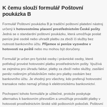
K čemu slouží formulář Poštovní
poukázka B
Formulář Poštovní poukázka B je tradiční poštovní platební nástroj
určený k
hotovostnímu placení prostřednictvím České pošty
.
Jedná se o standardní poštovní poukázku, která umožňuje poslat
peníze jiné osobě nebo uhradit platbu za zboží či služby bez
nutnosti bankovního účtu.
Příjemce si peníze vyzvedne v
hotovosti na poště
nebo mu mohou být doručeny.
Formulář je určen pro fyzické osoby i právnické osoby, které
potřebují provést hotovostní platbu prostřednictvím pošty. Využívá
se zejména pro úhradu faktur, platby za zboží nebo služby, zasílání
peněz rodinným příslušníkům nebo pro platby osobám bez
bankovního účtu. Je vhodný pro všechny, kdo preferují hotovostní
transakce nebo nemají přístup k elektronickému bankovnictví.
Pochopení tohoto formuláře je užitečné, protože poskytuje
alternativu k bankovním převodům a umožňuje provádět platby v
hotovosti prostřednictvím široké sítě poštovních poboček. Poštovní