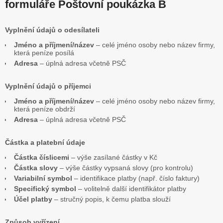
formuláře Poštovní poukázka B
Vyplnění údajů o odesílateli
Jméno a příjmení/název
– celé jméno osoby nebo název firmy,
která peníze posílá
Adresa
– úplná adresa včetně PSČ
Vyplnění údajů o příjemci
Jméno a příjmení/název
– celé jméno osoby nebo název firmy,
která peníze obdrží
Adresa
– úplná adresa včetně PSČ
Částka a platební údaje
Částka číslicemi
– výše zasílané částky v Kč
Částka slovy
– výše částky vypsaná slovy (pro kontrolu)
Variabilní symbol
– identifikace platby (např. číslo faktury)
Specifický symbol
– volitelně další identifikátor platby
Účel platby
– stručný popis, k čemu platba slouží
Způsob vyřízení