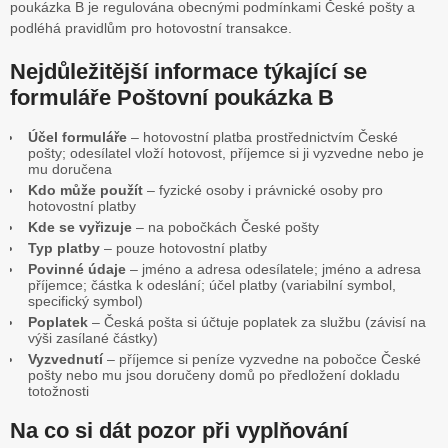
poukázka B je regulována obecnými podmínkami České pošty a
podléhá pravidlům pro hotovostní transakce.
Nejdůležitější informace týkající se
formuláře Poštovní poukázka B
Účel formuláře
– hotovostní platba prostřednictvím České
pošty; odesílatel vloží hotovost, příjemce si ji vyzvedne nebo je
mu doručena
Kdo může použít
– fyzické osoby i právnické osoby pro
hotovostní platby
Kde se vyřizuje
– na pobočkách České pošty
Typ platby
– pouze hotovostní platby
Povinné údaje
– jméno a adresa odesílatele; jméno a adresa
příjemce; částka k odeslání; účel platby (variabilní symbol,
specifický symbol)
Poplatek
– Česká pošta si účtuje poplatek za službu (závisí na
výši zasílané částky)
Vyzvednutí
– příjemce si peníze vyzvedne na pobočce České
pošty nebo mu jsou doručeny domů po předložení dokladu
totožnosti
Na co si dát pozor při vyplňování