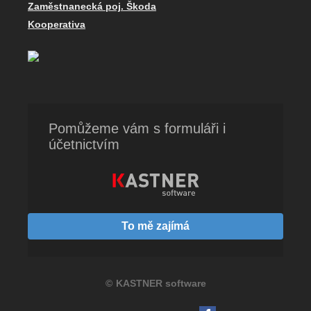
Zaměstnanecká poj. Škoda
Kooperativa
Pomůžeme vám s formuláři i
účetnictvím
To mě zajímá
©
KASTNER software