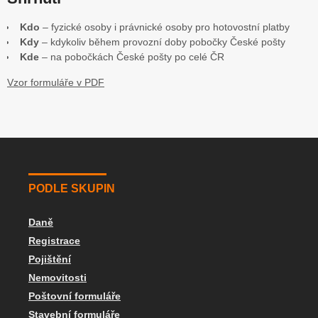
Kdo
– fyzické osoby i právnické osoby pro hotovostní platby
Kdy
– kdykoliv během provozní doby pobočky České pošty
Kde
– na pobočkách České pošty po celé ČR
Vzor formuláře v PDF
PODLE SKUPIN
Daně
Registrace
Pojištění
Nemovitosti
Poštovní formuláře
Stavební formuláře