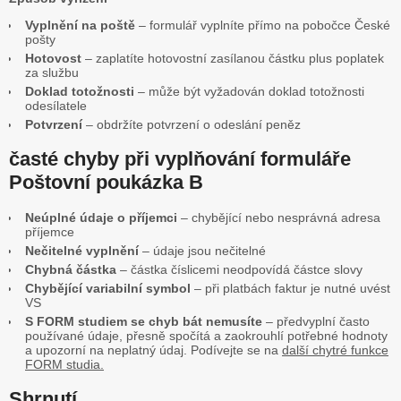
Vyplnění na poště
– formulář vyplníte přímo na pobočce České
pošty
Hotovost
– zaplatíte hotovostní zasílanou částku plus poplatek
za službu
Doklad totožnosti
– může být vyžadován doklad totožnosti
odesílatele
Potvrzení
– obdržíte potvrzení o odeslání peněz
časté chyby při vyplňování formuláře
Poštovní poukázka B
Neúplné údaje o příjemci
– chybějící nebo nesprávná adresa
příjemce
Nečitelné vyplnění
– údaje jsou nečitelné
Chybná částka
– částka číslicemi neodpovídá částce slovy
Chybějící variabilní symbol
– při platbách faktur je nutné uvést
VS
S FORM studiem se chyb bát nemusíte
– předvyplní často
používané údaje, přesně spočítá a zaokrouhlí potřebné hodnoty
a upozorní na neplatný údaj. Podívejte se na
další chytré funkce
FORM studia.
Shrnutí