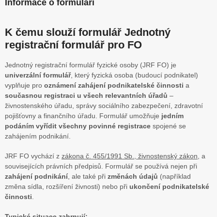
Informace o formuláři
K čemu slouží formulář Jednotný
registrační formulář pro FO
Jednotný registrační formulář fyzické osoby (JRF FO) je
univerzální formulář
, který fyzická osoba (budoucí podnikatel)
vyplňuje pro
oznámení zahájení podnikatelské činnosti
a
současnou registraci u všech relevantních úřadů
–
živnostenského úřadu, správy sociálního zabezpečení, zdravotní
pojišťovny a finančního úřadu. Formulář umožňuje
jedním
podáním vyřídit všechny povinné registrace
spojené se
zahájením podnikání.
JRF FO vychází z
zákona č. 455/1991 Sb., živnostenský zákon
, a
souvisejících právních předpisů. Formulář se používá nejen při
zahájení podnikání
, ale také při
změnách údajů
(například
změna sídla, rozšíření živnosti) nebo při
ukončení podnikatelské
činnosti
.
Typické situace zahrnují: