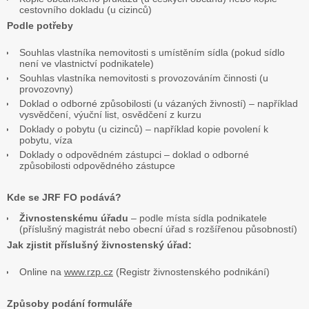
cestovního dokladu (u cizinců)
Podle potřeby
Souhlas vlastníka nemovitosti s umístěním sídla (pokud sídlo
není ve vlastnictví podnikatele)
Souhlas vlastníka nemovitosti s provozováním činnosti (u
provozovny)
Doklad o odborné způsobilosti (u vázaných živností) – například
vysvědčení, výuční list, osvědčení z kurzu
Doklady o pobytu (u cizinců) – například kopie povolení k
pobytu, víza
Doklady o odpovědném zástupci – doklad o odborné
způsobilosti odpovědného zástupce
Kde se JRF FO podává?
Živnostenskému úřadu
– podle místa sídla podnikatele
(příslušný magistrát nebo obecní úřad s rozšířenou působností)
Jak zjistit příslušný živnostenský úřad:
Online na
www.rzp.cz
(Registr živnostenského podnikání)
Způsoby podání formuláře