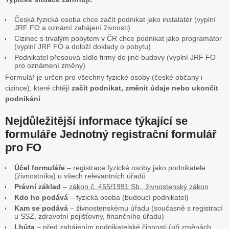
Česká fyzická osoba chce začít podnikat jako instalatér (vyplní
JRF FO a oznámí zahájení živnosti)
Cizinec s trvalým pobytem v ČR chce podnikat jako programátor
(vyplní JRF FO a doloží doklady o pobytu)
Podnikatel přesouvá sídlo firmy do jiné budovy (vyplní JRF FO
pro oznámení změny)
Formulář je určen pro všechny fyzické osoby (české občany i
cizince), které chtějí
začít podnikat, změnit údaje nebo ukončit
podnikání
.
Nejdůležitější informace týkající se
formuláře Jednotný registrační formulář
pro FO
Účel formuláře
– registrace fyzické osoby jako podnikatele
(živnostníka) u všech relevantních úřadů
Právní základ
–
zákon č. 455/1991 Sb., živnostenský zákon
Kdo ho podává
– fyzická osoba (budoucí podnikatel)
Kam se podává
– živnostenskému úřadu (současně s registrací
u SSZ, zdravotní pojišťovny, finančního úřadu)
Lhůta
– před zahájením podnikatelské činnosti (při změnách