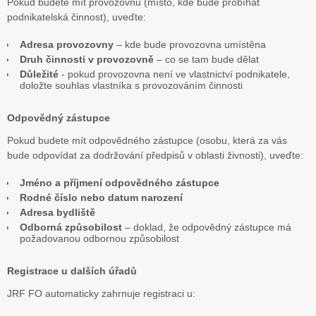
Pokud budete mít provozovnu (místo, kde bude probíhat
podnikatelská činnost), uveďte:
Adresa provozovny
– kde bude provozovna umístěna
Druh činnosti v provozovně
– co se tam bude dělat
Důležité
- pokud provozovna není ve vlastnictví podnikatele,
doložte souhlas vlastníka s provozováním činnosti
Odpovědný zástupce
Pokud budete mít odpovědného zástupce (osobu, která za vás
bude odpovídat za dodržování předpisů v oblasti živnosti), uveďte:
Jméno a příjmení odpovědného zástupce
Rodné číslo nebo datum narození
Adresa bydliště
Odborná způsobilost
– doklad, že odpovědný zástupce má
požadovanou odbornou způsobilost
Registrace u dalších úřadů
JRF FO automaticky zahrnuje registraci u: