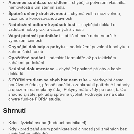
Absence souhlasu se sídlem
– chybějící potvrzení vlastníka
nemovitosti s umístěním sídla
Špatně určený druh živnosti
– chybná volba mezi volnou,
vázanou a koncesovanou živností
Nedoložení odborné způsobilosti
– chybějící doklad o
vzdělání nebo praxi u vázaných živností
Vágní předmět podnikání
– příliš obecné nebo neurčité
vymezení činnosti
Chybějící doklady o pobytu
– nedoložení povolení k pobytu u
zahraničních osob
Opožděné podání
– odeslání formuláře až po faktickém
zahájení podnikání
Neúplná dokumentace
– chybějící povinné přílohy a kopie
dokladů
S FORM studiem se chyb bát nemusíte
– předvyplní často
používané údaje, přesně spočítá a zaokrouhlí potřebné hodnoty
a upozorní na neplatný údaj. Pokyny máte vždy po ruce, takže
snadno zjistíte, jak údaj správně vyplnit. Podívejte se na
další
chytré funkce FORM studia
.
Shrnutí
Kdo
- fyzická osoba (budoucí podnikatel)
Kdy
- před zahájením podnikatelské činnosti (při změnách bez
zbytečného odkladu)