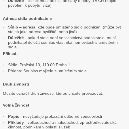
Důležité
- cizinci musí doložit doklady o pobytu v ČR (kopie
povolení k pobytu, víza)
Adresa sídla podnikatele
Sídlo
– adresa, kde bude umístěno sídlo podnikání (může být
stejná jako adresa bydliště, nebo jiná)
Důležité
- pokud sídlo není ve vlastnictví podnikatele, musí
podnikatel doložit souhlas vlastníka nemovitosti s umístěním
sídla.
Příklad:
Sídlo: Pražská 10, 110 00 Praha 1
Příloha: Souhlas majitele s umístěním sídla
Druh živnosti
Musíte označit druh živnosti, kterou chcete provozovat:
Volná živnost
Popis
- nevyžaduje prokázání odborné způsobilosti
Příklady
- velkoobchod a maloobchod, zprostředkovatelská
činnost, podnikání v oblasti služeb