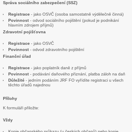
Správa sociálního zabezpečení (SSZ)
Registrace
- jako OSVČ (osoba samostatně výdělečně činná)
Povinnost
- odvod sociálního pojištění (pokud je podnikání
hlavním zdrojem příjmů)
Zdravotní pojišťovna
Registrace
- jako OSVČ
Povinnost
- odvod zdravotního pojištění
Finanční úřad
Registrace
- jako poplatník daně z příjmů
Povinnost
- podávání daňového přiznání, platba záloh na daň
Důležité
- jedním podáním JRF FO vyřídíte registraci u všech
těchto úřadů najednou
Přílohy
K formuláři přiložte:
Vždy
Kopie občanského průkazu (u českých občanů) nebo kopie