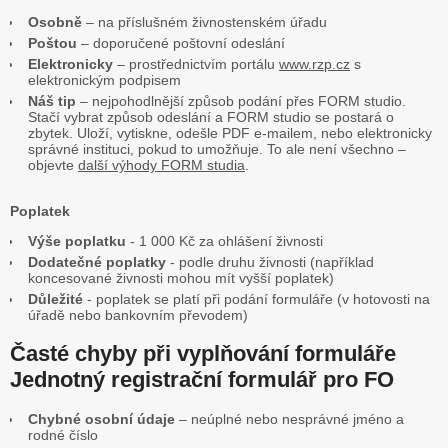
Osobně
– na příslušném živnostenském úřadu
Poštou
– doporučené poštovní odeslání
Elektronicky
– prostřednictvím portálu
www.rzp.cz
s
elektronickým podpisem
Náš tip
– nejpohodlnější způsob podání přes FORM studio.
Stačí vybrat způsob odeslání a FORM studio se postará o
zbytek. Uloží, vytiskne, odešle PDF e-mailem, nebo elektronicky
správné instituci, pokud to umožňuje. To ale není všechno –
objevte
další výhody FORM studia
.
Poplatek
Výše poplatku
- 1 000 Kč za ohlášení živnosti
Dodatečné poplatky
- podle druhu živnosti (například
koncesované živnosti mohou mít vyšší poplatek)
Důležité
- poplatek se platí při podání formuláře (v hotovosti na
úřadě nebo bankovním převodem)
Časté chyby při vyplňování formuláře
Jednotný registrační formulář pro FO
Chybné osobní údaje
– neúplné nebo nesprávné jméno a
rodné číslo