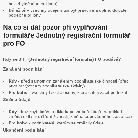
bez zbytečného odkladu)
Důležité
– všechny údaje musí být pravdivé a úplné, doložte
potřebné přílohy
Na co si dát pozor při vyplňování
formuláře Jednotný registrační formulář
pro FO
Kdy se JRF (Jednotný registrační formulář) FO podává?
Zahájení podnikání
Kdy
- před samotným zahájením podnikatelské činnosti (před
prvním výkonem podnikatelské aktivity)
Pro koho
- všechny fyzické osoby, které chtějí začít podnikat
Změna údajů
Kdy
- bez zbytečného odkladu po změně údajů (například
změna sídla, rozšíření živnosti, změna odpovědného zástupce)
Pro koho
- podnikatelé, kterým se změnily údaje
Ukončení podnikání