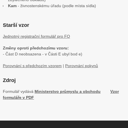
Kam
- živnostenskému úřadu (podle místa sídla)
Starší vzor
Jednotný registrační formulář pro FO
Změny oproti předchozímu vzoru:
- Část D neobsazena - v Části E ubyl bod e)
Porovnání s předchozím vzorem
|
Porovnání pokynů
Zdroj
Formulář vydává
Ministerstvo průmyslu a obchodu
Vzor
formuláře v PDF