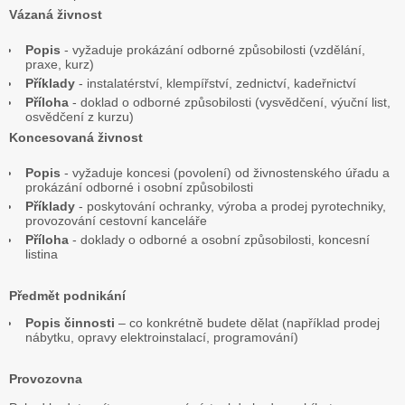
Vázaná živnost
Popis
- vyžaduje prokázání odborné způsobilosti (vzdělání,
praxe, kurz)
Příklady
- instalatérství, klempířství, zednictví, kadeřnictví
Příloha
- doklad o odborné způsobilosti (vysvědčení, výuční list,
osvědčení z kurzu)
Koncesovaná živnost
Popis
- vyžaduje koncesi (povolení) od živnostenského úřadu a
prokázání odborné i osobní způsobilosti
Příklady
- poskytování ochranky, výroba a prodej pyrotechniky,
provozování cestovní kanceláře
Příloha
- doklady o odborné a osobní způsobilosti, koncesní
listina
Předmět podnikání
Popis činnosti
– co konkrétně budete dělat (například prodej
nábytku, opravy elektroinstalací, programování)
Provozovna