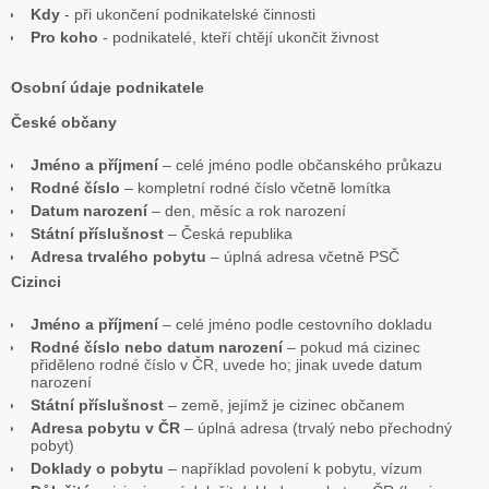
Kdy
- při ukončení podnikatelské činnosti
Pro koho
- podnikatelé, kteří chtějí ukončit živnost
Osobní údaje podnikatele
České občany
Jméno a příjmení
– celé jméno podle občanského průkazu
Rodné číslo
– kompletní rodné číslo včetně lomítka
Datum narození
– den, měsíc a rok narození
Státní příslušnost
– Česká republika
Adresa trvalého pobytu
– úplná adresa včetně PSČ
Cizinci
Jméno a příjmení
– celé jméno podle cestovního dokladu
Rodné číslo nebo datum narození
– pokud má cizinec
přiděleno rodné číslo v ČR, uvede ho; jinak uvede datum
narození
Státní příslušnost
– země, jejímž je cizinec občanem
Adresa pobytu v ČR
– úplná adresa (trvalý nebo přechodný
pobyt)
Doklady o pobytu
– například povolení k pobytu, vízum